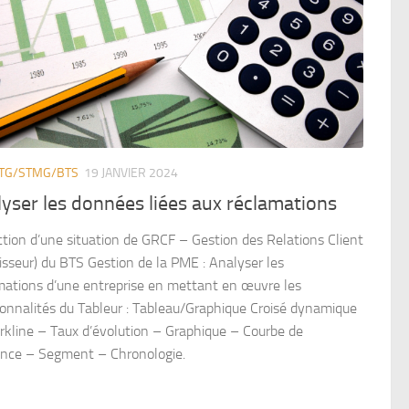
STG/STMG/BTS
19 JANVIER 2024
yser les données liées aux réclamations
ction d’une situation de GRCF – Gestion des Relations Client
isseur) du BTS Gestion de la PME : Analyser les
mations d’une entreprise en mettant en œuvre les
ionnalités du Tableur : Tableau/Graphique Croisé dynamique
rkline – Taux d’évolution – Graphique – Courbe de
nce – Segment – Chronologie.