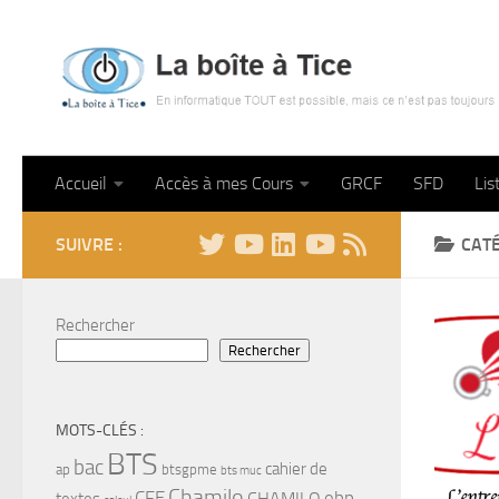
Skip to content
Accueil
Accès à mes Cours
GRCF
SFD
Lis
SUIVRE :
CATÉ
Rechercher
Rechercher
MOTS-CLÉS :
BTS
bac
cahier de
ap
btsgpme
bts muc
Chamilo
CFE
ebp
CHAMILO