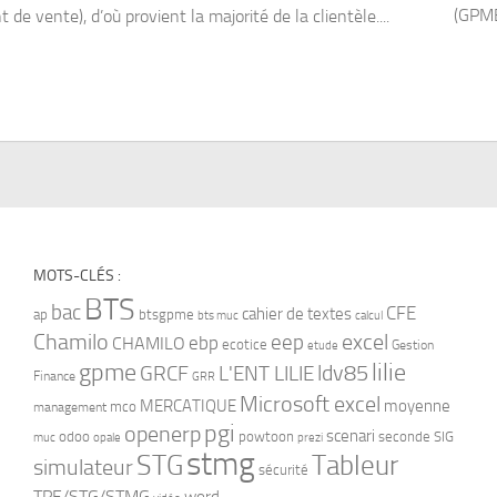
(GPME
t de vente), d’où provient la majorité de la clientèle....
MOTS-CLÉS :
BTS
bac
CFE
cahier de textes
ap
btsgpme
bts muc
calcul
Chamilo
eep
excel
ebp
CHAMILO
ecotice
Gestion
etude
gpme
lilie
ldv85
GRCF
L'ENT LILIE
Finance
GRR
Microsoft excel
MERCATIQUE
moyenne
mco
management
pgi
openerp
scenari
odoo
powtoon
seconde
SIG
muc
opale
prezi
stmg
STG
Tableur
simulateur
sécurité
TPE/STG/STMG
word