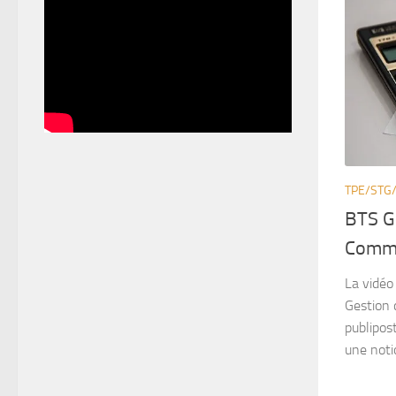
TPE/STG
BTS G
Commu
La vidéo
Gestion 
publipost
une noti