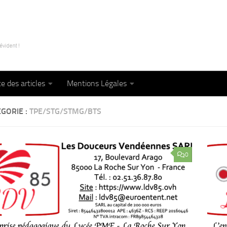
te des articles
Mentions Légales
GORIE :
TPE/STG/STMG/BTS
0