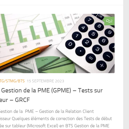
2
STG/STMG/BTS
15 SEPTEMBRE 2023
 Gestion de la PME (GPME) – Tests sur
leur – GRCF
estion de la PME – Gestion de la Relation Client
isseur Quelques éléments de correction des Tests de début
ée sur tableur (Microsoft Excel) en BTS Gestion de la PME