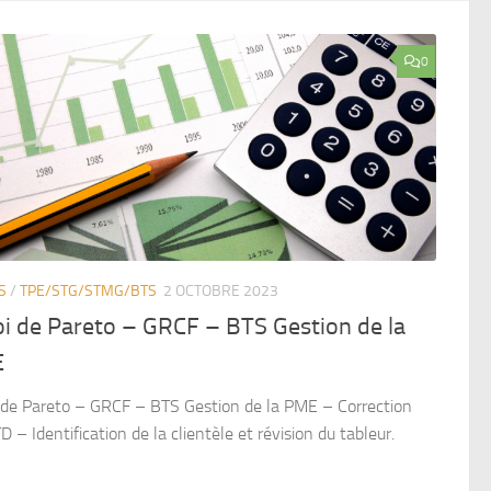
0
S
/
TPE/STG/STMG/BTS
2 OCTOBRE 2023
oi de Pareto – GRCF – BTS Gestion de la
E
i de Pareto – GRCF – BTS Gestion de la PME – Correction
D – Identification de la clientèle et révision du tableur.