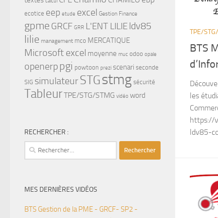
textes
calcul
eep
excel
ecotice
Gestion Finance
etude
gpme
ldv85
GRCF
L'ENT LILIE
GRR
TPE/STG
lilie
MERCATIQUE
mco
management
BTS M
Microsoft excel
moyenne
odoo
muc
opale
d’Inf
pgi
openerp
scenari
powtoon
seconde
prezi
stmg
STG
simulateur
SIG
sécurité
Découver
Tableur
TPE/STG/STMG
les étu
word
vidéo
Commerci
https:/
ldv85-c
RECHERCHER :
Rechercher :
MES DERNIÈRES VIDÉOS
BTS Gestion de la PME - GRCF- SP2 -