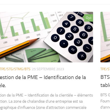
0
TPE/
TPE/STG/STMG/BTS
25 SEPTEMBRE 2023
BTS
stion de la PME – Identification de la
tab
èle.
BTS G
ion de la PME – Identification de la clientèle – éléments
Fourn
ction. La zone de chalandise d’une entreprise est sa
d’ann
graphique d’influence (zone d’attraction commerciale