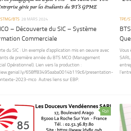
/STMG/BTS
28 MARS 2024
TPE/
CO – Découverte du SIC – Système
BTS
ormation Commerciale
Que
te du SIC : Un exemple d’application mis en oeuvre avec
Vous 
diants de première année du BTS MCO (Management
SARL 
al Opérationnel). Lien vers la production :
entrep
/view.genial.ly/658ff83495aaba0014b119c6/presentation-
l’entr
ontexte-2023-mco Autres liens sur EBP.
0