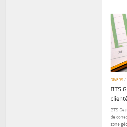
DIVERS
/
BTS Ge
client
BTS Gest
de corre
zone géo