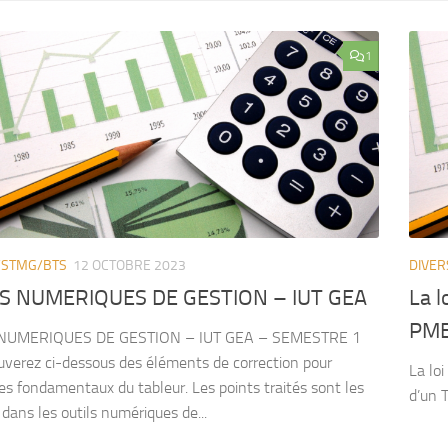
1
/STMG/BTS
12 OCTOBRE 2023
DIVER
S NUMERIQUES DE GESTION – IUT GEA
La l
PM
NUMERIQUES DE GESTION – IUT GEA – SEMESTRE 1
uverez ci-dessous des éléments de correction pour
La lo
 des fondamentaux du tableur. Les points traités sont les
d’un T
 dans les outils numériques de...