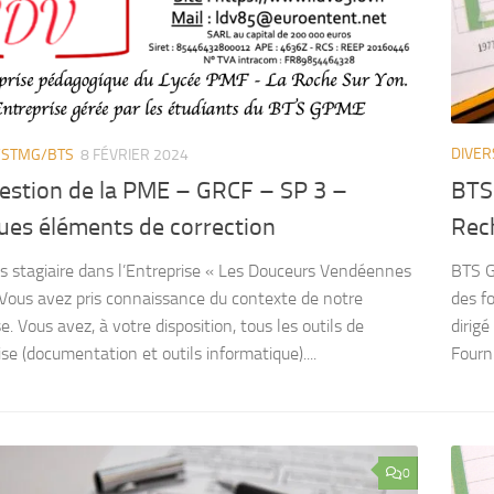
DIVER
/STMG/BTS
8 FÉVRIER 2024
BTS 
estion de la PME – GRCF – SP 3 –
Rech
ues éléments de correction
BTS G
s stagiaire dans l’Entreprise « Les Douceurs Vendéennes
des f
Vous avez pris connaissance du contexte de notre
dirigé
e. Vous avez, à votre disposition, tous les outils de
Fourni
ise (documentation et outils informatique)....
0