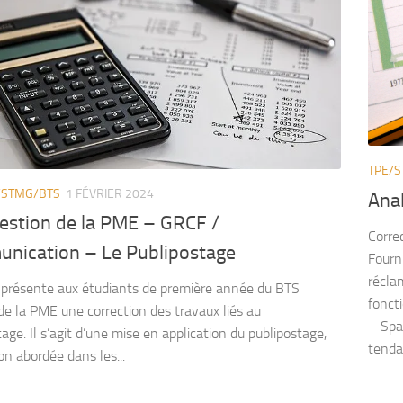
TPE/
/STMG/BTS
1 FÉVRIER 2024
Anal
estion de la PME – GRCF /
Corre
nication – Le Publipostage
Fourn
récla
 présente aux étudiants de première année du BTS
fonct
de la PME une correction des travaux liés au
– Spa
age. Il s’agit d’une mise en application du publipostage,
tenda
on abordée dans les...