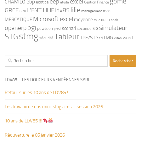
gpme
eep
excel
ebp
CHAMILO
ecotice
Gestion Finance
etude
lilie
ldv85
GRCF
L'ENT LILIE
mco
management
GRR
Microsoft excel
MERCATIQUE
moyenne
odoo
muc
opale
pgi
openerp
simulateur
scenari
powtoon
seconde
SIG
prezi
stmg
STG
Tableur
TPE/STG/STMG
word
sécurité
vidéo
Rechercher :
LDV85 – LES DOUCEURS VENDÉENNES SARL
Retour sur les 10 ans de LDV85 !
Les travaux de nos mini-stagiaires – session 2026 ‍‍‍‍‍
10 ans de LDV85 !!!
Réouverture le 05 janvier 2026