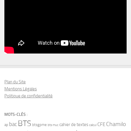
Plan du Site
Mentions Légales
Politique de confidentialité
MOTS-CLÉS :
BTS
bac
Chamilo
CFE
cahier de textes
ap
btsgpme
bts muc
calcul