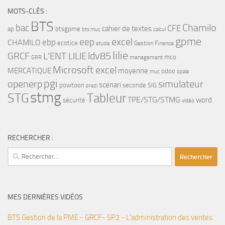
MOTS-CLÉS :
BTS
bac
Chamilo
CFE
cahier de textes
ap
btsgpme
bts muc
calcul
gpme
eep
excel
ebp
CHAMILO
ecotice
Gestion Finance
etude
lilie
ldv85
GRCF
L'ENT LILIE
mco
management
GRR
Microsoft excel
MERCATIQUE
moyenne
odoo
muc
opale
pgi
openerp
simulateur
scenari
powtoon
seconde
SIG
prezi
stmg
STG
Tableur
TPE/STG/STMG
word
sécurité
vidéo
RECHERCHER :
Rechercher :
MES DERNIÈRES VIDÉOS
BTS Gestion de la PME - GRCF- SP2 - L'administration des ventes