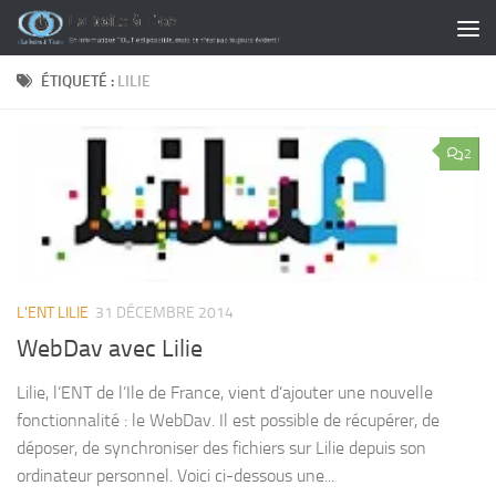
Skip to content
ÉTIQUETÉ :
LILIE
2
L'ENT LILIE
31 DÉCEMBRE 2014
WebDav avec Lilie
Lilie, l’ENT de l’Ile de France, vient d’ajouter une nouvelle
fonctionnalité : le WebDav. Il est possible de récupérer, de
déposer, de synchroniser des fichiers sur Lilie depuis son
ordinateur personnel. Voici ci-dessous une...