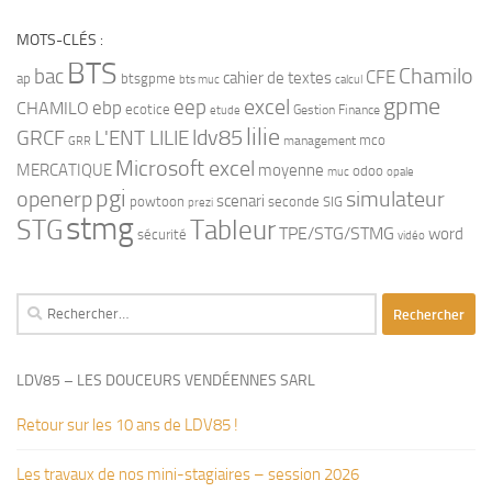
MOTS-CLÉS :
BTS
bac
Chamilo
CFE
cahier de textes
ap
btsgpme
bts muc
calcul
gpme
eep
excel
ebp
CHAMILO
ecotice
Gestion Finance
etude
lilie
ldv85
GRCF
L'ENT LILIE
mco
management
GRR
Microsoft excel
MERCATIQUE
moyenne
odoo
muc
opale
pgi
openerp
simulateur
scenari
powtoon
seconde
SIG
prezi
stmg
STG
Tableur
TPE/STG/STMG
word
sécurité
vidéo
Rechercher :
LDV85 – LES DOUCEURS VENDÉENNES SARL
Retour sur les 10 ans de LDV85 !
Les travaux de nos mini-stagiaires – session 2026 ‍‍‍‍‍