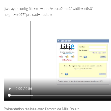
[jwplayer config file= »../video/viesco2.mp4″ width= »640″
height= »497″ preload= »auto »]
Présentation réalisée avec l’accord de Mlle Doukhi.