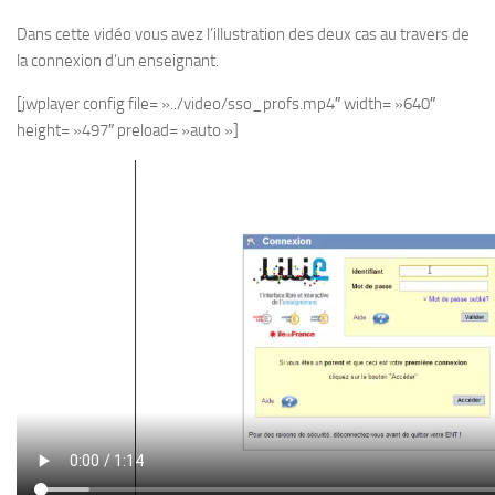
Dans cette vidéo vous avez l’illustration des deux cas au travers de
la connexion d’un enseignant.
[jwplayer config file= »../video/sso_profs.mp4″ width= »640″
height= »497″ preload= »auto »]