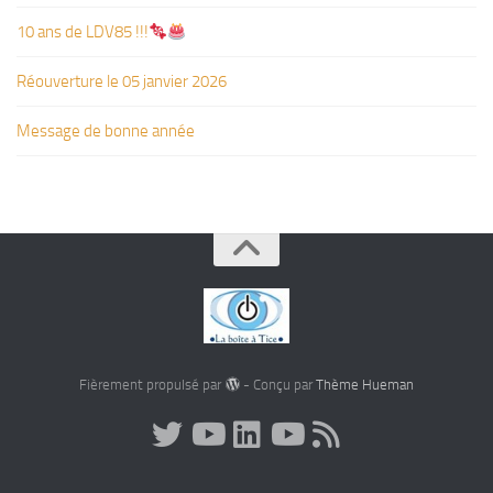
10 ans de LDV85 !!!
Réouverture le 05 janvier 2026
Message de bonne année
Fièrement propulsé par
- Conçu par
Thème Hueman