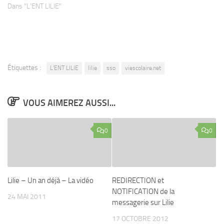
Dans "L'ENT LILIE"
Étiquettes :
L'ENT LILIE
lilie
sso
viescolaire.net
VOUS AIMEREZ AUSSI...
0
0
Lilie – Un an déjà – La vidéo
REDIRECTION et
NOTIFICATION de la
24 MAI 2011
messagerie sur Lilie
17 OCTOBRE 2012