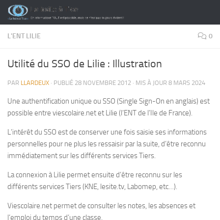
Skip to content
L'ENT LILIE
0
Utilité du SSO de Lilie : Illustration
PAR
LLARDEUX
· PUBLIÉ
28 NOVEMBRE 2012
· MIS À JOUR
8 MARS 2024
Une authentification unique ou SSO (Single Sign-On en anglais) est
possible entre viescolaire.net et Lilie (l’ENT de l’Ile de France).
L’intérêt du SSO est de conserver une fois saisie ses informations
personnelles pour ne plus les ressaisir par la suite, d’être reconnu
immédiatement sur les différents services Tiers.
La connexion à Lilie permet ensuite d’être reconnu sur les
différents services Tiers (KNE, lesite.tv, Labomep, etc…).
Viescolaire.net permet de consulter les notes, les absences et
l’emploi du temps d’une classe.