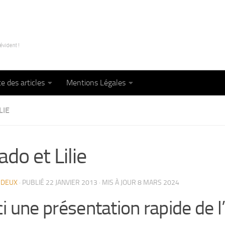
te des articles
Mentions Légales
LIE
ado et Lilie
RDEUX
· PUBLIÉ
22 JANVIER 2013
· MIS À JOUR
8 MARS 2024
i une présentation rapide de l’o