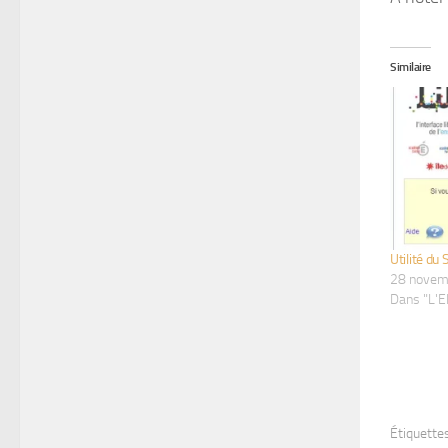
Similaire
Utilité du S
28 novem
Dans "L'E
Étiquettes