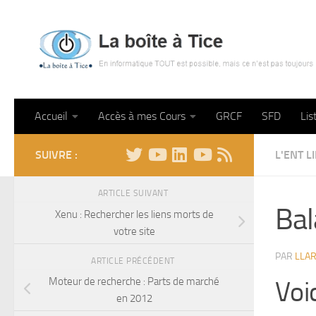
Skip to content
Accueil
Accès à mes Cours
GRCF
SFD
Lis
SUIVRE :
L'ENT LI
ARTICLE SUIVANT
Bal
Xenu : Rechercher les liens morts de
votre site
PAR
LLA
ARTICLE PRÉCÉDENT
Moteur de recherche : Parts de marché
Voic
en 2012