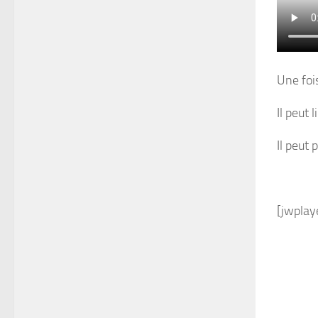
Une fois
Il peut 
Il peut 
[jwplay