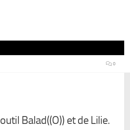
0
util Balad((O)) et de Lilie.