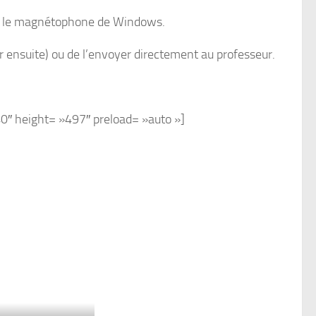
 ou le magnétophone de Windows.
fier ensuite) ou de l’envoyer directement au professeur.
40″ height= »497″ preload= »auto »]