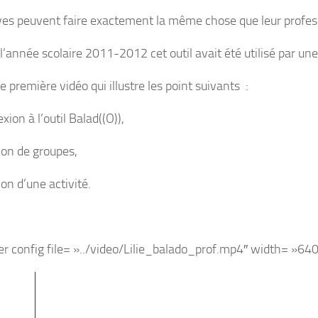
ves peuvent faire exactement la même chose que leur profess
 l’année scolaire 2011-2012 cet outil avait été utilisé par un
e première vidéo qui illustre les point suivants :
ion à l’outil Balad((O)),
ion de groupes,
on d’une activité.
er config file= »../video/Lilie_balado_prof.mp4″ width= »64