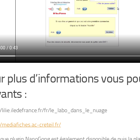
r plus d’informations vous pou
ants :
//lilie.iledefrance.fr/fr/le_labo_dans_le_nuage
//mediafiches.ac-creteil.fr/
 que plugin NanoGong est également disponible de puis la p