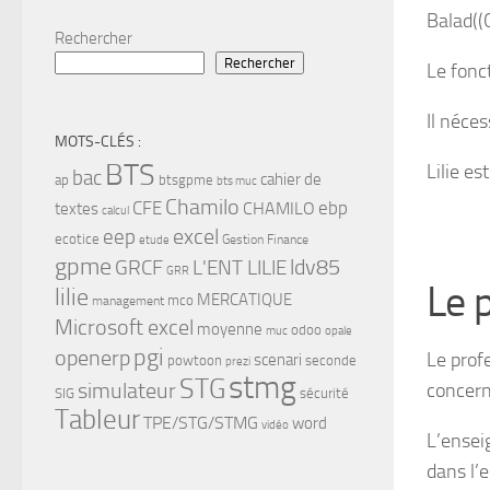
Balad((O
Rechercher
Rechercher
Le fonc
Il néces
MOTS-CLÉS :
BTS
Lilie es
bac
cahier de
ap
btsgpme
bts muc
Chamilo
CFE
ebp
CHAMILO
textes
calcul
eep
excel
ecotice
Gestion Finance
etude
gpme
ldv85
GRCF
L'ENT LILIE
GRR
Le p
lilie
MERCATIQUE
mco
management
Microsoft excel
moyenne
odoo
muc
opale
pgi
openerp
Le prof
scenari
powtoon
seconde
prezi
stmg
STG
concern
simulateur
SIG
sécurité
Tableur
TPE/STG/STMG
word
vidéo
L’ensei
dans l’