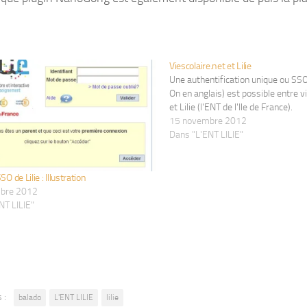
Viescolaire.net et Lilie
Une authentification unique ou SSO
On en anglais) est possible entre v
et Lilie (l'ENT de l'Ile de France).
15 novembre 2012
Dans "L'ENT LILIE"
SO de Lilie : Illustration
bre 2012
NT LILIE"
 :
balado
L'ENT LILIE
lilie