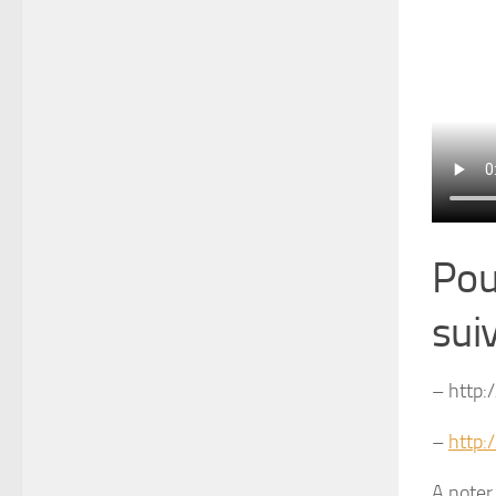
Pou
suiv
– http:
–
http:
A noter