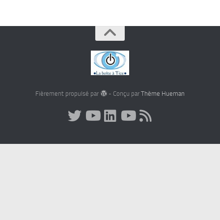
Fièrement propulsé par
- Conçu par
Thème Hueman