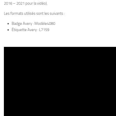
2016 – 2021 pour la vidéo).
Les formats utilisés sont les suivants :
Badge Avery : Modèle4080
Étiquette Avery : L7159