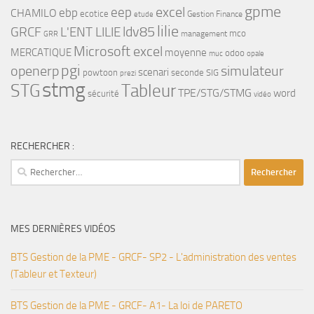
gpme
eep
excel
ebp
CHAMILO
ecotice
Gestion Finance
etude
lilie
ldv85
GRCF
L'ENT LILIE
mco
management
GRR
Microsoft excel
MERCATIQUE
moyenne
odoo
muc
opale
pgi
openerp
simulateur
scenari
powtoon
seconde
SIG
prezi
stmg
STG
Tableur
TPE/STG/STMG
word
sécurité
vidéo
RECHERCHER :
Rechercher :
MES DERNIÈRES VIDÉOS
BTS Gestion de la PME - GRCF- SP2 - L'administration des ventes
(Tableur et Texteur)
BTS Gestion de la PME - GRCF- A1- La loi de PARETO