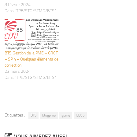
8 février 2024
Dans "TPE/STG/STMG/BTS"
BTS Gestion de la PME – GRCF
– SP 4 – Quelques éléments de
correction
23 mars 2024
Dans "TPE/STG/STMG/BTS"
Étiquettes :
BTS
btsgpme
gpme
ldv85
VOUS AIMEREZ AUSSI...