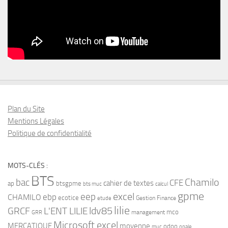
Plan du Site
Mentions Légales
Politique de confidentialité
MOTS-CLÉS :
BTS
bac
Chamilo
CFE
cahier de textes
ap
btsgpme
bts muc
calcul
gpme
eep
excel
ebp
CHAMILO
ecotice
Gestion Finance
etude
lilie
ldv85
GRCF
L'ENT LILIE
mco
management
GRR
Microsoft excel
MERCATIQUE
moyenne
odoo
muc
opale