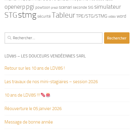
pgi
openerp
simulateur
scenari
powtoon
seconde
SIG
prezi
stmg
STG
Tableur
TPE/STG/STMG
word
sécurité
vidéo
Rechercher :
LDV85 – LES DOUCEURS VENDÉENNES SARL
Retour sur les 10 ans de LDV85 !
Les travaux de nos mini-stagiaires – session 2026 ‍‍‍‍‍
10 ans de LDV85 !!!
Réouverture le 05 janvier 2026
Message de bonne année