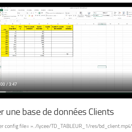
r une base de données Clients
er config file= »../lycee/TD_TABLEUR_1/res/bd_client.mp4″