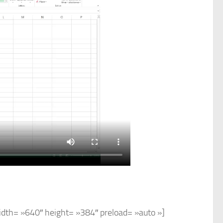
dth= »640″ height= »384″ preload= »auto »]