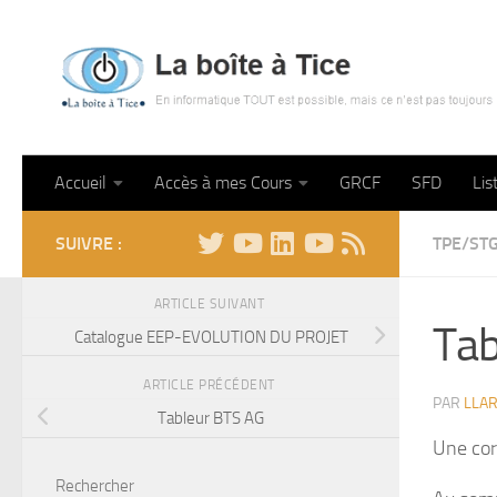
Skip to content
Accueil
Accès à mes Cours
GRCF
SFD
Lis
SUIVRE :
TPE/ST
ARTICLE SUIVANT
Tab
Catalogue EEP-EVOLUTION DU PROJET
ARTICLE PRÉCÉDENT
PAR
LLA
Tableur BTS AG
Une cor
Rechercher