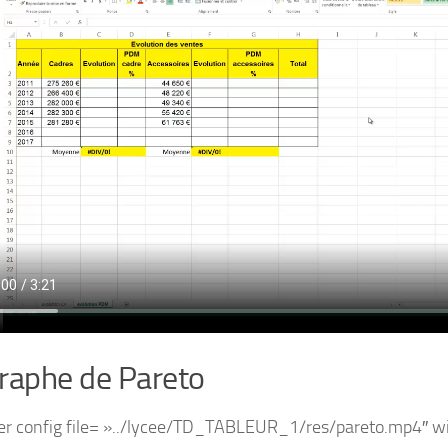
raphe de Pareto
er config file= »../lycee/TD_TABLEUR_1/res/pareto.mp4″ wi