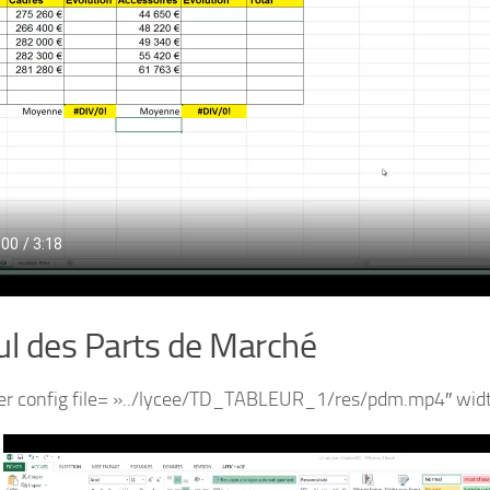
ul des Parts de Marché
er config file= »../lycee/TD_TABLEUR_1/res/pdm.mp4″ widt