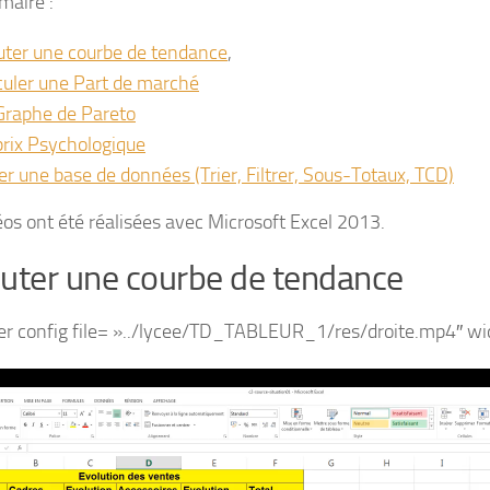
aire :
uter une courbe de tendance
,
culer une Part de marché
Graphe de Pareto
prix Psychologique
er une base de données (Trier, Filtrer, Sous-Totaux, TCD)
éos ont été réalisées avec Microsoft Excel 2013.
uter une courbe de tendance
er config file= »../lycee/TD_TABLEUR_1/res/droite.mp4″ wi