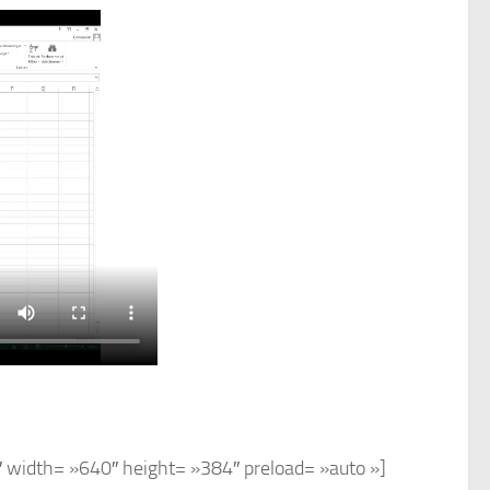
 width= »640″ height= »384″ preload= »auto »]