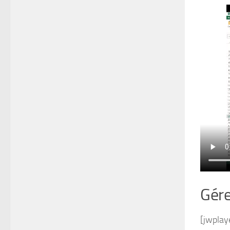
Gére
[jwplay