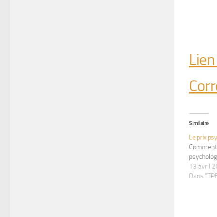
Lien
Corr
Similaire
Le prix ps
Comment r
psycholog
13 avril 
Dans "T