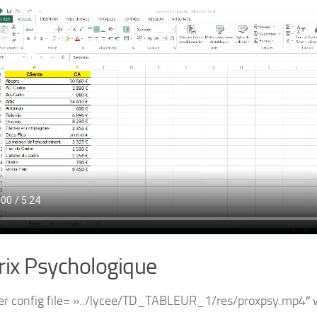
rix Psychologique
er config file= »../lycee/TD_TABLEUR_1/res/proxpsy.mp4″ 