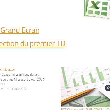
 Grand Ecran
ection du premier TD
ychologique
éaliser le graphique du prix
ique avec Microsoft Excel 2007.
2011
PE/STG/STMG/BTS"
BTS Gestion de la PME (GPME) – Tes