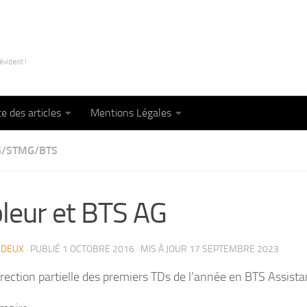
te des articles
Mentions Légales
G/STMG/BTS
leur et BTS AG
RDEUX
· PUBLIÉ
1 OCTOBRE 2016
· MIS À JOUR
17 SEPTEMBRE 2023
rection partielle des premiers TDs de l’année en BTS Assis