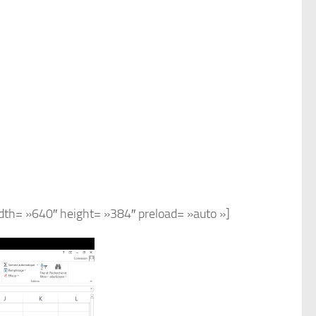
dth= »640″ height= »384″ preload= »auto »]