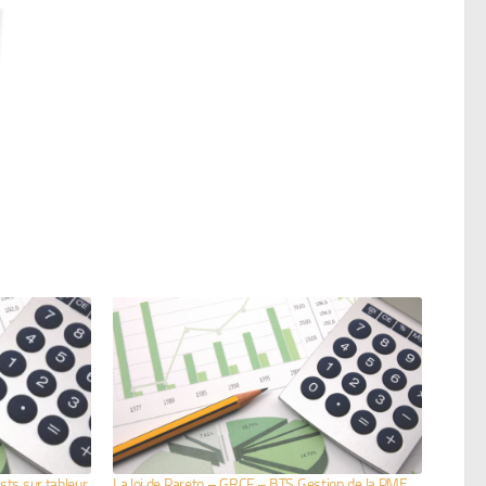
ts sur tableur
La loi de Pareto – GRCF – BTS Gestion de la PME