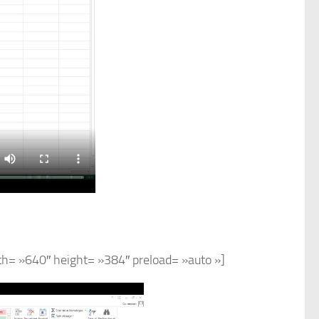
h= »640″ height= »384″ preload= »auto »]