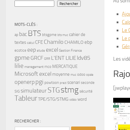
Au somm
Rechercher
Ajo
Cal
MOTS-CLÉS :
Le 
BTS
bac
cahier de
ap
btsgpme
bts muc
Le 
Chamilo
CFE
ebp
CHAMILO
textes
calcul
Gér
eep
excel
ecotice
Gestion Finance
etude
gpme
ldv85
GRCF
L'ENT LILIE
Les vid
GRR
lilie
MERCATIQUE
mco
management
Rajo
Microsoft excel
moyenne
odoo
muc
opale
pgi
openerp
scenari
powtoon
seconde
prezi
stmg
[jwplay
STG
simulateur
SIG
sécurité
Tableur
TPE/STG/STMG
word
vidéo
RECHERCHER :
Rechercher :