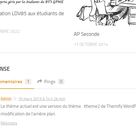
ation LDV85 aux étudiants de
MBRE 2022
AP Seconde
17 OCTOBRE 2014
ONSE
mentaires
1
Pings
0
Admin
10 mars 2013 à 14 h 26 min
Le thème actuel est une version du thème : itheme2 de Themify WordPr
modification de l’arrière plan.
Répondre