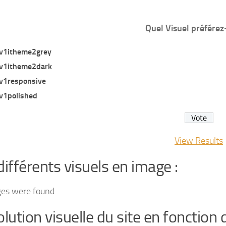
Quel Visuel préférez
v1itheme2grey
v1itheme2dark
v1responsive
v1polished
View Results
différents visuels en image :
ges were found
olution visuelle du site en fonction