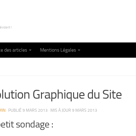
te des articles
Mentions Légales
lution Graphique du Site
MIN
· PUBLIÉ
9 MARS 2013
· MIS À JOUR
9 MARS 2013
etit sondage :