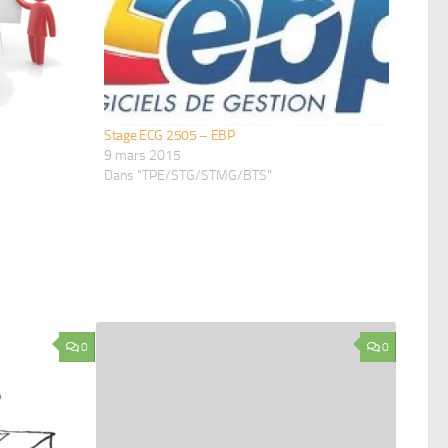
Stage ECG 2505 – EBP
9 mars 2015
Dans "TPE/STG/STMG/BTS"
0
0