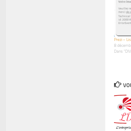
Prezi – Li
8 décemb
Dans "DI
VOU