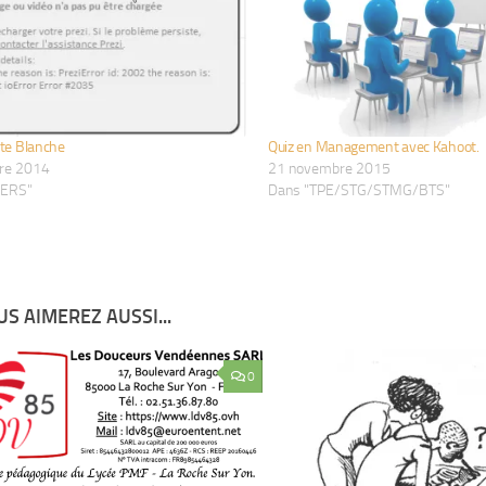
ste Blanche
Quiz en Management avec Kahoot.
re 2014
21 novembre 2015
VERS"
Dans "TPE/STG/STMG/BTS"
S AIMEREZ AUSSI...
0