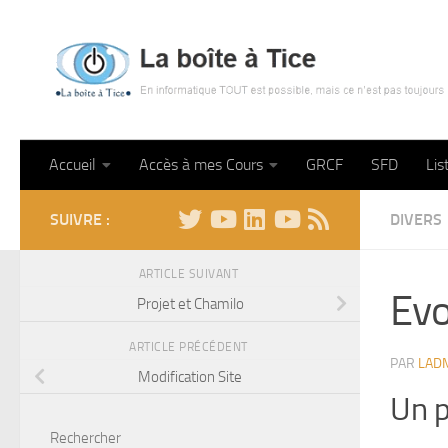
Skip to content
Accueil
Accès à mes Cours
GRCF
SFD
Lis
SUIVRE :
DIVERS
ARTICLE SUIVANT
Evo
Projet et Chamilo
ARTICLE PRÉCÉDENT
PAR
LAD
Modification Site
Un p
Rechercher