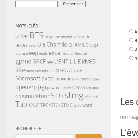
Rechercher
MOTS-CLÉS :
4
BTS
bac
cahier de
ap
btsgpme
bts muc
3
Chamilo
CFE
ebp
CHAMILO
textes
calcul
2
eep
excel
ecotice
Gestion Finance
etude
1
gpme
ldv85
GRCF
L'ENT LILIE
GRR
lilie
MERCATIQUE
mco
management
Microsoft excel
moyenne
odoo
muc
opale
pgi
openerp
scenari
powtoon
seconde
prezi
stmg
STG
simulateur
SIG
sécurité
Les 
Tableur
TPE/STG/STMG
word
vidéo
no ima
RECHERCHER :
L’év
Rechercher :