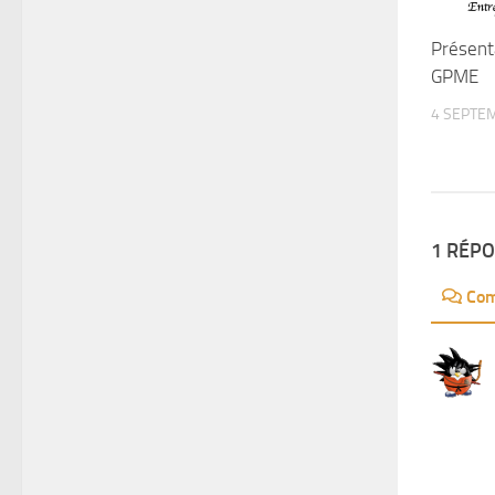
Présent
GPME
4 SEPTE
1 RÉP
Com