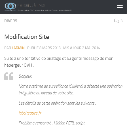
Skip to content
DIVERS
3
Modification Site
PAR
LADMIN
· PUBLIÉ
8 MARS 2013
· MIS À JOUR
2 MAI 2014
Suite à une tentative de piratage et au gentil message de mon
hébergeur OVH :
Bonjour,
Notre système de surveillance (Okillerd) a détecté une opération
irrégulière au niveau de votre site.
Les détails de cette opération sont les suivants :
laboiteatice.fr
Problème rencontré : Hidden PERL script