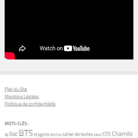
Plan du Site
Mentions Légales
Politique de confidentialité
MOTS-CLÉS :
BTS
bac
Chamilo
CFE
cahier de textes
ap
btsgpme
bts muc
calcul