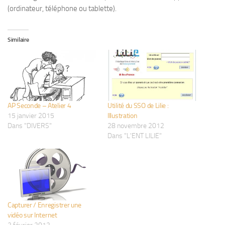
(ordinateur, téléphone ou tablette).
Similaire
AP Seconde – Atelier 4
Utilité du SSO de Lilie :
15 janvier 2015
Illustration
Dans "DIVERS"
28 novembre 2012
Dans "L'ENT LILIE"
Capturer / Enregistrer une
vidéo sur Internet