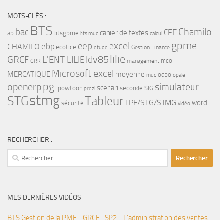
MOTS-CLÉS :
BTS
bac
Chamilo
CFE
cahier de textes
ap
btsgpme
bts muc
calcul
gpme
eep
excel
ebp
CHAMILO
ecotice
Gestion Finance
etude
lilie
ldv85
GRCF
L'ENT LILIE
mco
management
GRR
Microsoft excel
MERCATIQUE
moyenne
odoo
muc
opale
pgi
openerp
simulateur
scenari
powtoon
seconde
SIG
prezi
stmg
STG
Tableur
TPE/STG/STMG
word
sécurité
vidéo
RECHERCHER :
Rechercher :
MES DERNIÈRES VIDÉOS
BTS Gestion de la PME - GRCF- SP2 - L'administration des ventes