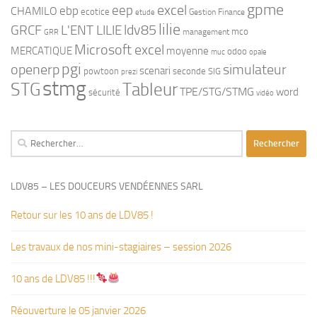
gpme
eep
excel
ebp
CHAMILO
ecotice
Gestion Finance
etude
lilie
ldv85
GRCF
L'ENT LILIE
mco
management
GRR
Microsoft excel
MERCATIQUE
moyenne
odoo
muc
opale
pgi
openerp
simulateur
scenari
powtoon
seconde
SIG
prezi
stmg
STG
Tableur
TPE/STG/STMG
word
sécurité
vidéo
Rechercher :
LDV85 – LES DOUCEURS VENDÉENNES SARL
Retour sur les 10 ans de LDV85 !
Les travaux de nos mini-stagiaires – session 2026 ‍‍‍‍‍
10 ans de LDV85 !!!
Réouverture le 05 janvier 2026