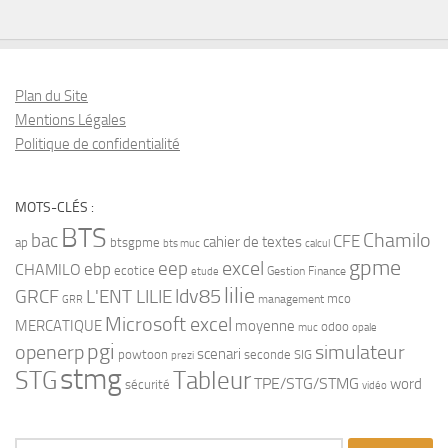
Plan du Site
Mentions Légales
Politique de confidentialité
MOTS-CLÉS :
BTS
bac
Chamilo
CFE
cahier de textes
ap
btsgpme
bts muc
calcul
gpme
eep
excel
ebp
CHAMILO
ecotice
Gestion Finance
etude
lilie
ldv85
GRCF
L'ENT LILIE
mco
management
GRR
Microsoft excel
MERCATIQUE
moyenne
odoo
muc
opale
pgi
openerp
simulateur
scenari
powtoon
seconde
SIG
prezi
stmg
STG
Tableur
TPE/STG/STMG
word
sécurité
vidéo