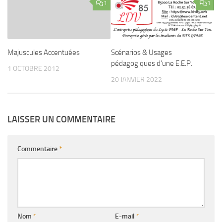
1
1
Majuscules Accentuées
Scénarios & Usages
pédagogiques d’une E.E.P.
1 OCTOBRE 2012
20 JANVIER 2022
LAISSER UN COMMENTAIRE
Commentaire
*
Nom
*
E-mail
*