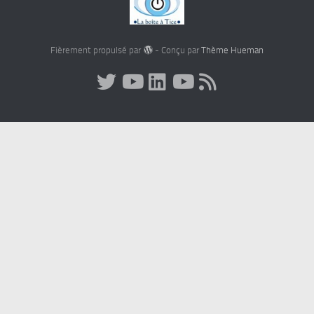
Fièrement propulsé par
- Conçu par
Thème Hueman