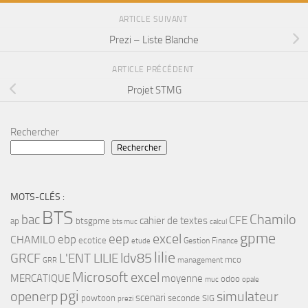
ARTICLE SUIVANT
Prezi – Liste Blanche
ARTICLE PRÉCÉDENT
Projet STMG
Rechercher
Rechercher
MOTS-CLÉS :
BTS
bac
Chamilo
CFE
cahier de textes
ap
btsgpme
bts muc
calcul
gpme
eep
excel
ebp
CHAMILO
ecotice
Gestion Finance
etude
lilie
ldv85
GRCF
L'ENT LILIE
mco
management
GRR
Microsoft excel
MERCATIQUE
moyenne
odoo
muc
opale
pgi
openerp
simulateur
scenari
powtoon
seconde
SIG
prezi