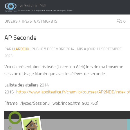
Skip to content
DIVERS
/
TPE/STG/STMG/BTS
0
AP Seconde
PAR
LLARDEUX
· PUBLIÉ
5 DÉCEMBRE 2014
· MIS À JOUR
11 SEPTEMBRE
2023
Voici la présentation réalisée (la version Web) lors de ma troisième
session d’Usage Numérique avec les élèves de seconde.
La liste des ateliers 2014-
2015 :
https://www.laboiteatice.fr/chamilo/courses/AP2NDE/index.
[iframe ../lycee/Session3_web/index.html 900 750]