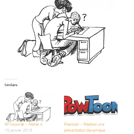
Similaire
AP Seconde – Atelier 4
Powtoon – Réaliser une
15 janvier 2015
présentation dynamique