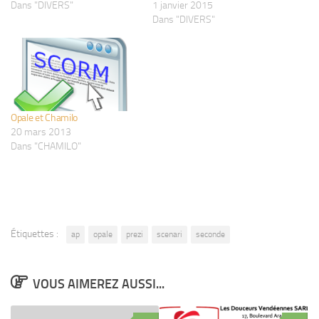
Dans "DIVERS"
1 janvier 2015
Dans "DIVERS"
Opale et Chamilo
20 mars 2013
Dans "CHAMILO"
Étiquettes :
ap
opale
prezi
scenari
seconde
VOUS AIMEREZ AUSSI...