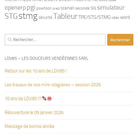
pgi
openerp
simulateur
scenari
powtoon
seconde
SIG
prezi
stmg
STG
Tableur
TPE/STG/STMG
word
sécurité
vidéo
Rechercher :
LDV85 – LES DOUCEURS VENDÉENNES SARL
Retour sur les 10 ans de LDV85 !
Les travaux de nos mini-stagiaires – session 2026 ‍‍‍‍‍
10 ans de LDV85 !!!
Réouverture le 05 janvier 2026
Message de bonne année