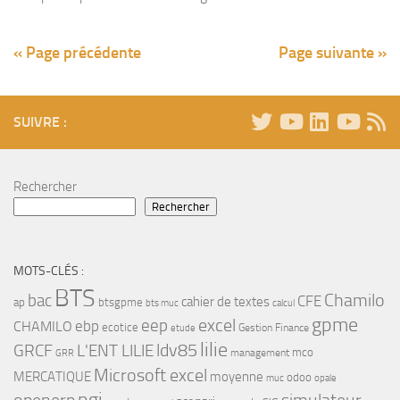
« Page précédente
Page suivante »
SUIVRE :
Rechercher
Rechercher
MOTS-CLÉS :
BTS
bac
Chamilo
CFE
cahier de textes
ap
btsgpme
bts muc
calcul
gpme
eep
excel
ebp
CHAMILO
ecotice
Gestion Finance
etude
lilie
ldv85
GRCF
L'ENT LILIE
mco
management
GRR
Microsoft excel
MERCATIQUE
moyenne
odoo
muc
opale
pgi