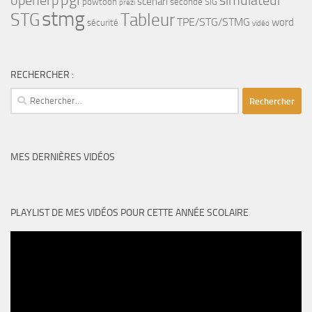
openerp
simulateur
scenari
powtoon
seconde
SIG
prezi
stmg
STG
Tableur
TPE/STG/STMG
word
sécurité
vidéo
RECHERCHER :
Rechercher :
MES DERNIÈRES VIDÉOS
PLAYLIST DE MES VIDÉOS POUR CETTE ANNÉE SCOLAIRE