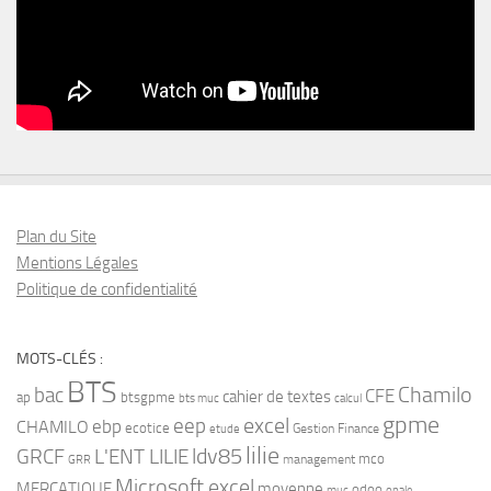
Plan du Site
Mentions Légales
Politique de confidentialité
MOTS-CLÉS :
BTS
bac
Chamilo
CFE
cahier de textes
ap
btsgpme
bts muc
calcul
gpme
eep
excel
ebp
CHAMILO
ecotice
Gestion Finance
etude
lilie
ldv85
GRCF
L'ENT LILIE
mco
management
GRR
Microsoft excel
MERCATIQUE
moyenne
odoo
muc
opale