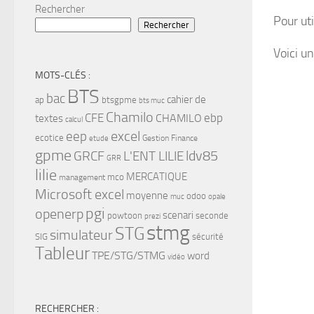
Rechercher
Pour uti
Rechercher
Voici u
MOTS-CLÉS :
BTS
bac
cahier de
ap
btsgpme
bts muc
Chamilo
CFE
ebp
CHAMILO
textes
calcul
eep
excel
ecotice
Gestion Finance
etude
gpme
ldv85
GRCF
L'ENT LILIE
GRR
lilie
MERCATIQUE
mco
management
Microsoft excel
moyenne
odoo
muc
opale
pgi
openerp
scenari
powtoon
seconde
prezi
stmg
STG
simulateur
SIG
sécurité
Tableur
TPE/STG/STMG
word
vidéo
RECHERCHER :