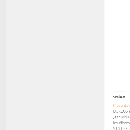
Similaire
Présentat
DOKEOS es
Jean Mouli
les élève
STG CFE 