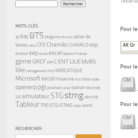
Testé s
Rechercher
MOTS-CLÉS :
Pour le
BTS
bac
cahier de
ap
btsgpme
bts muc
Chamilo
CFE
ebp
CHAMILO
textes
calcul
eep
excel
ecotice
Gestion Finance
etude
gpme
ldv85
GRCF
L'ENT LILIE
GRR
Pour le
lilie
MERCATIQUE
mco
management
Microsoft excel
moyenne
odoo
muc
opale
pgi
openerp
scenari
powtoon
seconde
prezi
stmg
STG
simulateur
SIG
sécurité
Tableur
Pour le
TPE/STG/STMG
word
vidéo
RECHERCHER :
Rechercher :