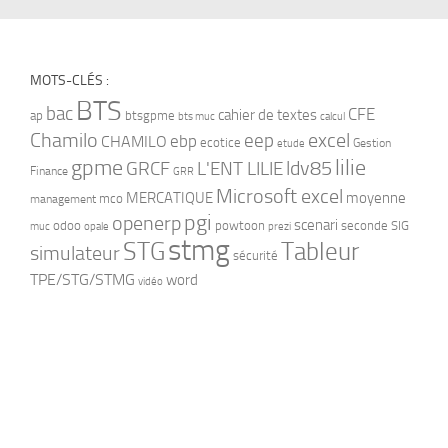
MOTS-CLÉS :
BTS
bac
CFE
cahier de textes
ap
btsgpme
bts muc
calcul
Chamilo
eep
excel
ebp
CHAMILO
ecotice
Gestion
etude
gpme
lilie
ldv85
GRCF
L'ENT LILIE
Finance
GRR
Microsoft excel
MERCATIQUE
moyenne
mco
management
pgi
openerp
scenari
odoo
powtoon
seconde
SIG
muc
opale
prezi
stmg
STG
Tableur
simulateur
sécurité
TPE/STG/STMG
word
vidéo