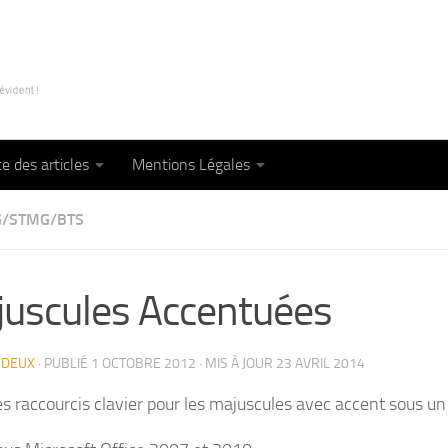
te des articles
Mentions Légales
G/STMG/BTS
uscules Accentuées
RDEUX
· PUBLIÉ
1 OCTOBRE 2012
· MIS À JOUR
23 AVRIL 2014
s raccourcis clavier pour les majuscules avec accent sous un l