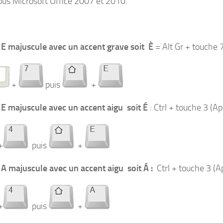
ous Microsoft Office 2007 et 2010.
 E majuscule avec un accent grave soit È
= Alt Gr + touche 7
+
puis
+
 E majuscule avec un accent aigu soit É
: Ctrl + touche 3 (A
+
puis
+
 A majuscule avec un accent aigu soit
Á :
Ctrl + touche 3 (A
+
puis
+