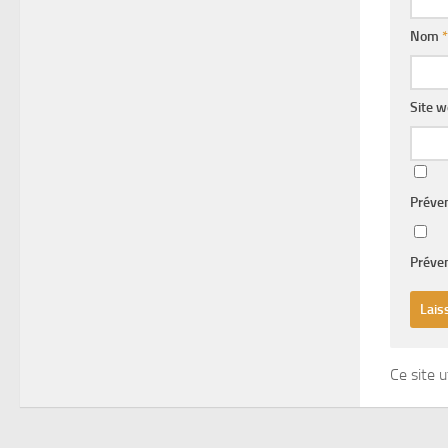
Nom
*
Site 
Préve
Préven
Ce site u