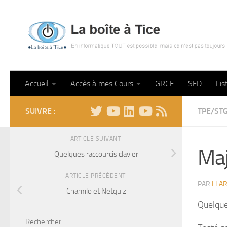
Skip to content
Accueil
Accès à mes Cours
GRCF
SFD
Lis
SUIVRE :
TPE/ST
ARTICLE SUIVANT
Maj
Quelques raccourcis clavier
ARTICLE PRÉCÉDENT
PAR
LLA
Chamilo et Netquiz
Quelque
Rechercher