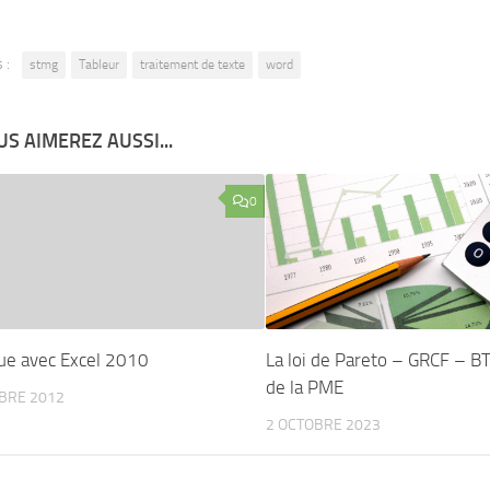
 :
stmg
Tableur
traitement de texte
word
S AIMEREZ AUSSI...
0
ue avec Excel 2010
La loi de Pareto – GRCF – B
de la PME
BRE 2012
2 OCTOBRE 2023