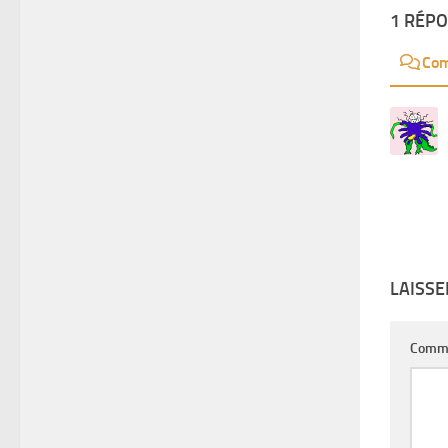
1 RÉP
Com
LAISS
Comm