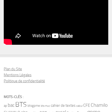
Plan du Site
Mentions Légales
Politique de confidentialité
MOTS-CLÉS :
BTS
bac
Chamilo
CFE
cahier de textes
ap
btsgpme
bts muc
calcul
gpme