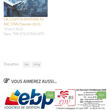
CALCULER SA MOYENNE AU
BAC STMG (Session 2022)
10 avril 2022
Dans "TPE/STG/STMG/BTS"
Étiquettes :
bac
stmg
VOUS AIMEREZ AUSSI...
0
3