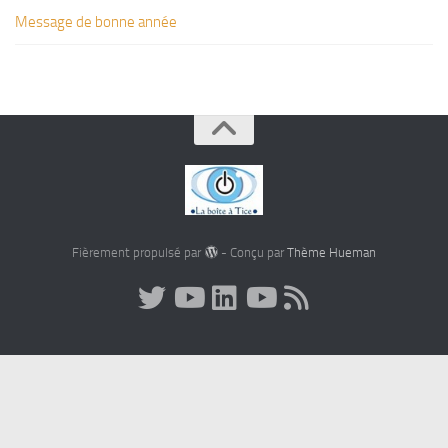
Message de bonne année
Fièrement propulsé par
- Conçu par
Thème Hueman