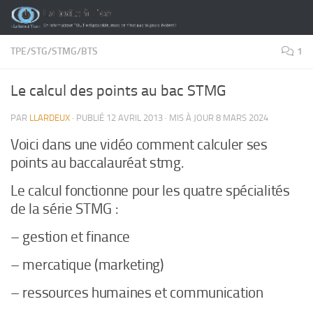
Skip to content
TPE/STG/STMG/BTS
1
Le calcul des points au bac STMG
PAR
LLARDEUX
· PUBLIÉ
12 AVRIL 2013
· MIS À JOUR
8 MARS 2024
Voici dans une vidéo comment calculer ses
points au baccalauréat stmg.
Le calcul fonctionne pour les quatre spécialités
de la série STMG :
– gestion et finance
– mercatique (marketing)
– ressources humaines et communication