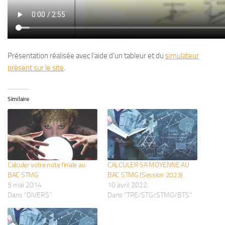
Présentation réalisée avec l’aide d’un tableur et du
simulateur
présent sur le site
.
Similaire
Calculer votre note finale au
CALCULER SA MOYENNE AU
BAC STMG
BAC STMG (Session 2023)
5 mai 2014
10 avril 2022
Dans "DIVERS"
Dans "TPE/STG/STMG/BTS"