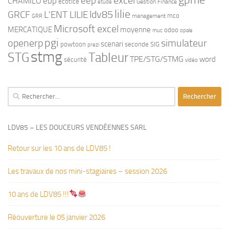
eep
excel
ebp
CHAMILO
ecotice
Gestion Finance
etude
lilie
ldv85
GRCF
L'ENT LILIE
mco
management
GRR
Microsoft excel
MERCATIQUE
moyenne
odoo
muc
opale
pgi
openerp
simulateur
scenari
powtoon
seconde
SIG
prezi
stmg
STG
Tableur
TPE/STG/STMG
word
sécurité
vidéo
Rechercher :
LDV85 – LES DOUCEURS VENDÉENNES SARL
Retour sur les 10 ans de LDV85 !
Les travaux de nos mini-stagiaires – session 2026 ‍‍‍‍‍
10 ans de LDV85 !!!
Réouverture le 05 janvier 2026