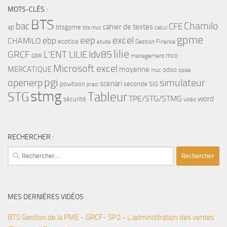
MOTS-CLÉS :
BTS
bac
Chamilo
CFE
cahier de textes
ap
btsgpme
bts muc
calcul
gpme
eep
excel
ebp
CHAMILO
ecotice
Gestion Finance
etude
lilie
ldv85
GRCF
L'ENT LILIE
mco
management
GRR
Microsoft excel
MERCATIQUE
moyenne
odoo
muc
opale
pgi
openerp
simulateur
scenari
powtoon
seconde
SIG
prezi
stmg
STG
Tableur
TPE/STG/STMG
word
sécurité
vidéo
RECHERCHER :
Rechercher :
MES DERNIÈRES VIDÉOS
BTS Gestion de la PME - GRCF- SP2 - L'administration des ventes