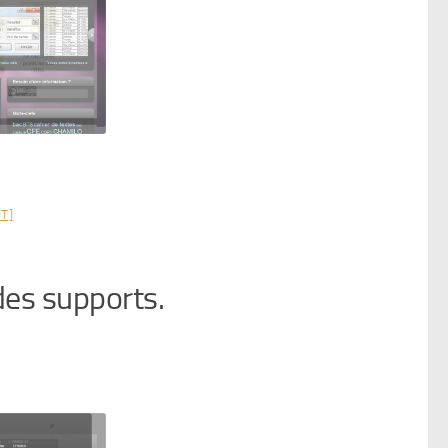
T]
 des supports.