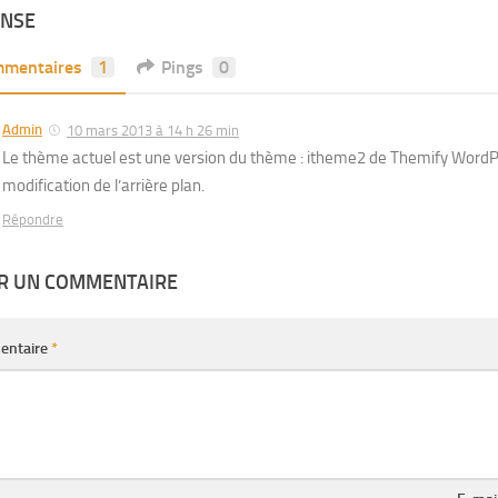
ONSE
mentaires
1
Pings
0
Admin
10 mars 2013 à 14 h 26 min
Le thème actuel est une version du thème : itheme2 de Themify WordPr
modification de l’arrière plan.
Répondre
ER UN COMMENTAIRE
entaire
*