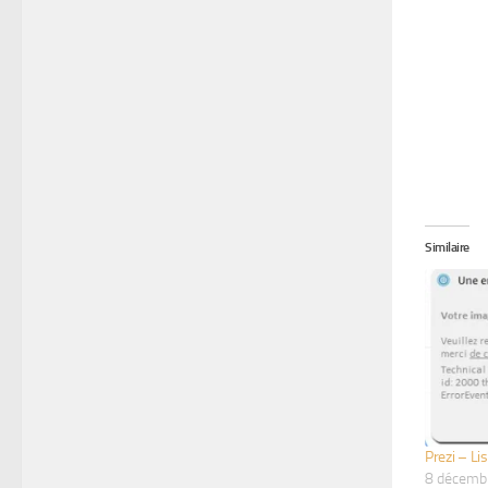
Similaire
Prezi – Li
8 décemb