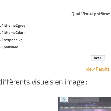
Quel Visuel préférez
v1itheme2grey
v1itheme2dark
v1responsive
v1polished
View Results
différents visuels en image :