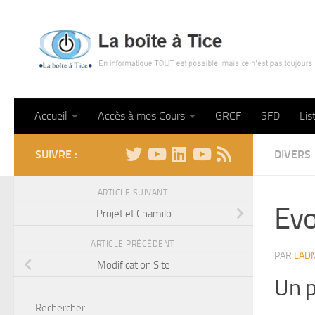
Skip to content
Accueil
Accès à mes Cours
GRCF
SFD
Lis
SUIVRE :
DIVERS
ARTICLE SUIVANT
Evo
Projet et Chamilo
ARTICLE PRÉCÉDENT
PAR
LAD
Modification Site
Un p
Rechercher