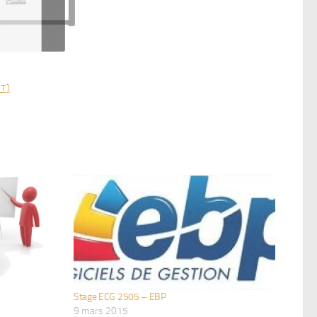
T]
Stage ECG 2505 – EBP
9 mars 2015