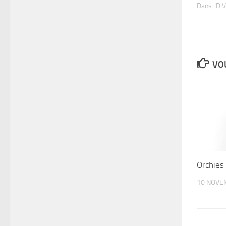
Dans "DI
VOU
Orchies
10 NOVE