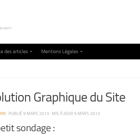
te des articles
Mentions Légales
lution Graphique du Site
MIN
· PUBLIÉ
9 MARS 2013
· MIS À JOUR
9 MARS 2013
etit sondage :