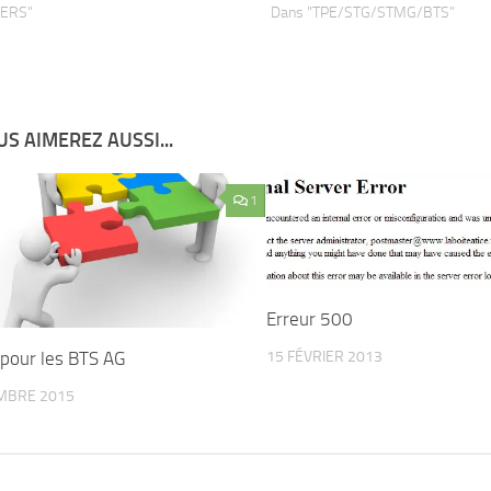
VERS"
Dans "TPE/STG/STMG/BTS"
S AIMEREZ AUSSI...
1
Erreur 500
 pour les BTS AG
15 FÉVRIER 2013
MBRE 2015