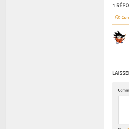
1 RÉP
Com
LAISS
Comm