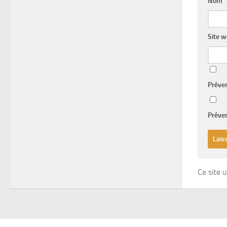
Nom
*
Site 
Préve
Préven
Ce site u