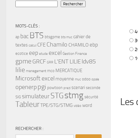
Rechercher
MOTS-CLÉS :
4
BTS
bac
cahier de
ap
btsgpme
bts muc
3
Chamilo
CFE
ebp
CHAMILO
textes
calcul
2
eep
excel
ecotice
Gestion Finance
etude
1
gpme
ldv85
GRCF
L'ENT LILIE
GRR
lilie
MERCATIQUE
mco
management
Microsoft excel
moyenne
odoo
muc
opale
pgi
openerp
scenari
powtoon
seconde
prezi
stmg
STG
simulateur
SIG
sécurité
Les 
Tableur
TPE/STG/STMG
word
vidéo
RECHERCHER :
Rechercher :