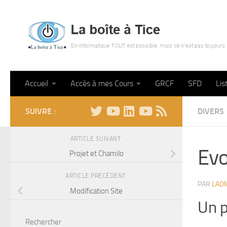
Skip to content
Accueil
Accès à mes Cours
GRCF
SFD
Lis
SUIVRE :
DIVERS
ARTICLE SUIVANT
Evo
Projet et Chamilo
ARTICLE PRÉCÉDENT
PAR
LAD
Modification Site
Un p
Rechercher