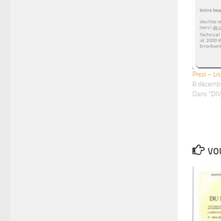
Prezi – Li
8 décemb
Dans "DI
VOU