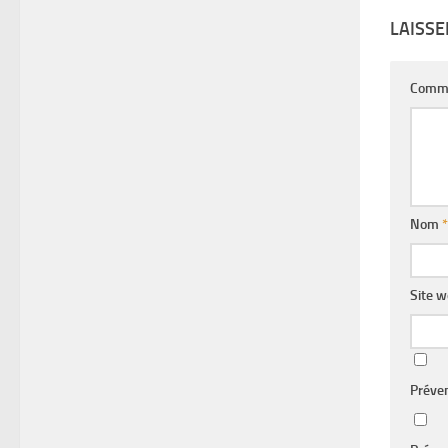
LAISS
Comm
Nom
*
Site 
Préve