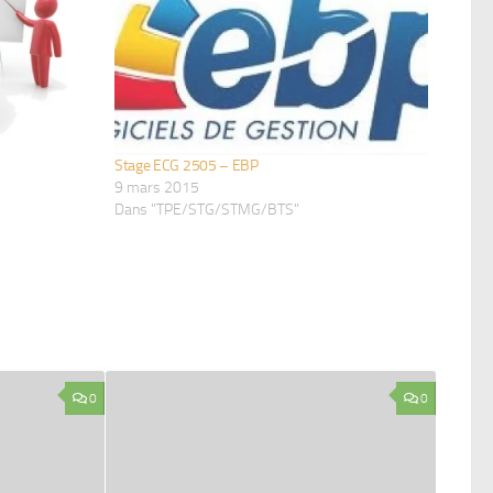
Stage ECG 2505 – EBP
9 mars 2015
Dans "TPE/STG/STMG/BTS"
0
0