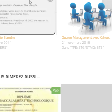
ste Blanche
Quiz en Management avec Kahoot.
re 2014
21 novembre 2015
VERS"
Dans "TPE/STG/STMG/BTS"
S AIMEREZ AUSSI...
0