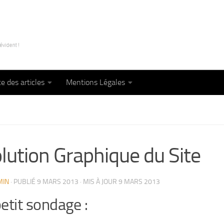
te des articles
Mentions Légales
lution Graphique du Site
MIN
· PUBLIÉ
9 MARS 2013
· MIS À JOUR
9 MARS 2013
etit sondage :