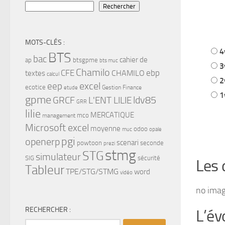
Rechercher
MOTS-CLÉS :
4
BTS
bac
cahier de
ap
btsgpme
bts muc
3
Chamilo
CFE
ebp
CHAMILO
textes
calcul
2
eep
excel
ecotice
Gestion Finance
etude
1
gpme
ldv85
GRCF
L'ENT LILIE
GRR
lilie
MERCATIQUE
mco
management
Microsoft excel
moyenne
odoo
muc
opale
pgi
openerp
scenari
powtoon
seconde
prezi
stmg
STG
simulateur
SIG
sécurité
Les 
Tableur
TPE/STG/STMG
word
vidéo
no ima
RECHERCHER :
L’év
Rechercher :