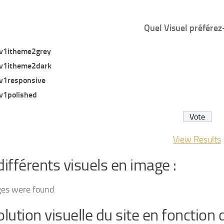
Quel Visuel préférez
v1itheme2grey
v1itheme2dark
v1responsive
v1polished
View Results
différents visuels en image :
ges were found
olution visuelle du site en fonction