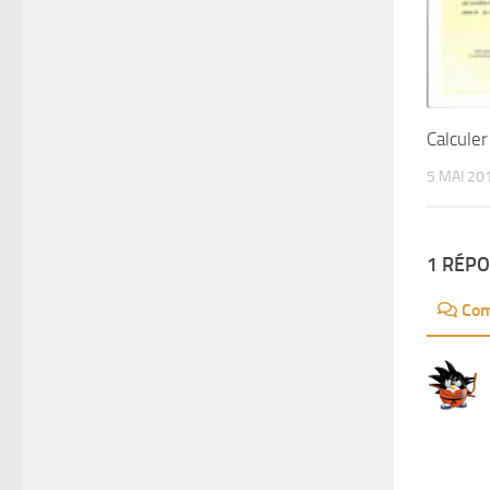
Calcule
5 MAI 20
1 RÉP
Com