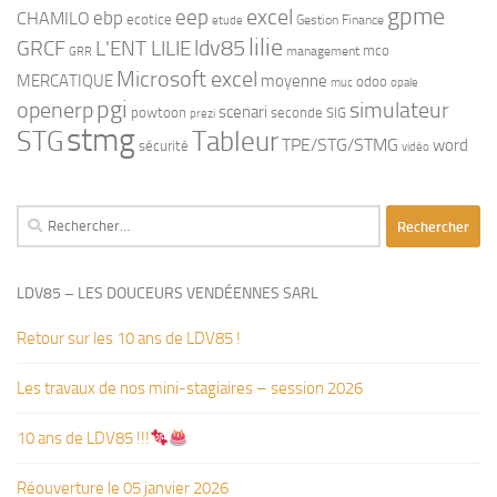
gpme
eep
excel
ebp
CHAMILO
ecotice
Gestion Finance
etude
lilie
ldv85
GRCF
L'ENT LILIE
mco
management
GRR
Microsoft excel
MERCATIQUE
moyenne
odoo
muc
opale
pgi
openerp
simulateur
scenari
powtoon
seconde
SIG
prezi
stmg
STG
Tableur
TPE/STG/STMG
word
sécurité
vidéo
Rechercher :
LDV85 – LES DOUCEURS VENDÉENNES SARL
Retour sur les 10 ans de LDV85 !
Les travaux de nos mini-stagiaires – session 2026 ‍‍‍‍‍
10 ans de LDV85 !!!
Réouverture le 05 janvier 2026