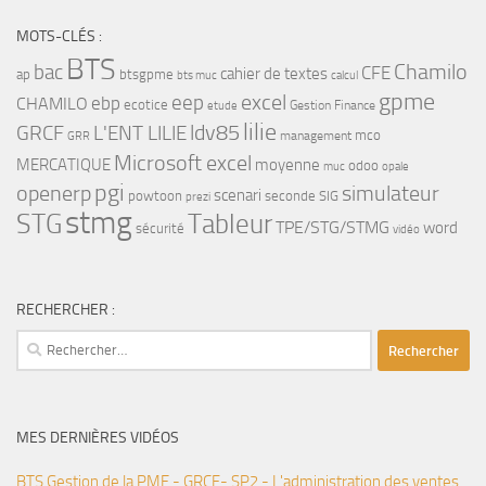
MOTS-CLÉS :
BTS
bac
Chamilo
CFE
cahier de textes
ap
btsgpme
bts muc
calcul
gpme
eep
excel
ebp
CHAMILO
ecotice
Gestion Finance
etude
lilie
ldv85
GRCF
L'ENT LILIE
mco
management
GRR
Microsoft excel
MERCATIQUE
moyenne
odoo
muc
opale
pgi
openerp
simulateur
scenari
powtoon
seconde
SIG
prezi
stmg
STG
Tableur
TPE/STG/STMG
word
sécurité
vidéo
RECHERCHER :
Rechercher :
MES DERNIÈRES VIDÉOS
BTS Gestion de la PME - GRCF- SP2 - L'administration des ventes