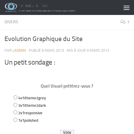
Skip to content
DIVERS
1
Evolution Graphique du Site
PAR
LADMIN
· PUBLIÉ
9 MARS 2013
· MIS À JOUR
9 MARS 2013
Un petit sondage :
Quel Visuel préférez-vous ?
4v1itheme2grey
3v1itheme2dark
2v1responsive
1v1polished