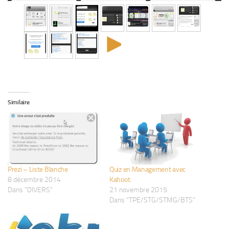
►
Similaire
Prezi – Liste Blanche
Quiz en Management avec
8 décembre 2014
Kahoot.
Dans "DIVERS"
21 novembre 2015
Dans "TPE/STG/STMG/BTS"