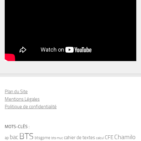
Plan du Site
Mentions Légales
Politique de confidentialité
MOTS-CLÉS :
BTS
bac
Chamilo
CFE
cahier de textes
ap
btsgpme
bts muc
calcul