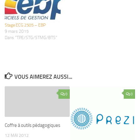
Stage ECG 2505 – EBP
9 mars 2015
Dans "TPE/STG/STMG/BTS"
VOUS AIMEREZ AUSSI...
0
0
Coffre à outils pédagogiques
12 MAI 2012