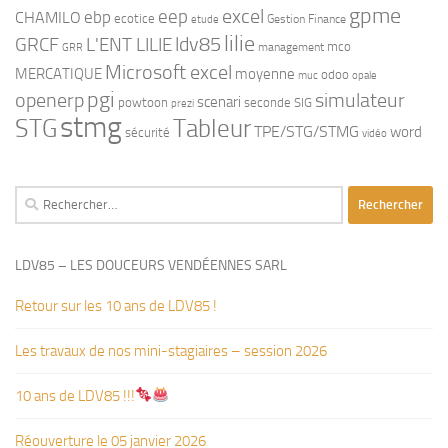
gpme
eep
excel
ebp
CHAMILO
ecotice
Gestion Finance
etude
lilie
ldv85
GRCF
L'ENT LILIE
mco
management
GRR
Microsoft excel
MERCATIQUE
moyenne
odoo
muc
opale
pgi
openerp
simulateur
scenari
powtoon
seconde
SIG
prezi
stmg
STG
Tableur
TPE/STG/STMG
word
sécurité
vidéo
Rechercher :
LDV85 – LES DOUCEURS VENDÉENNES SARL
Retour sur les 10 ans de LDV85 !
Les travaux de nos mini-stagiaires – session 2026 ‍‍‍‍‍
10 ans de LDV85 !!!
Réouverture le 05 janvier 2026