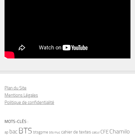
Plan du Site
Mentions Légales
Politique de confidentialité
MOTS-CLÉS :
BTS
bac
Chamilo
CFE
cahier de textes
ap
btsgpme
bts muc
calcul