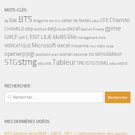
MOTS-CLÉS :
BTS
bac
Chamilo
CFE
cahier de textes
ap
btsgpme
bts muc
calcul
gpme
eep
excel
ebp
CHAMILO
ecotice
Gestion Finance
etude
lilie
ldv85
GRCF
L'ENT LILIE
mco
management
GRR
Microsoft excel
MERCATIQUE
moyenne
odoo
muc
opale
pgi
openerp
simulateur
scenari
powtoon
seconde
SIG
prezi
stmg
STG
Tableur
TPE/STG/STMG
word
sécurité
vidéo
RECHERCHER :
Rechercher :
MES DERNIÈRES VIDÉOS
BTS Gestion de la PME - GRCF- SP2 - L'administration des ventes