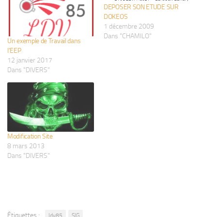
DEPOSER SON ETUDE SUR
DOKEOS
1 décembre 2009
Dans "CHAMILO"
Un exemple de Travail dans
l’EEP
12 janvier 2017
Dans "DIVERS"
Modification Site
8 mars 2013
Dans "DIVERS"
Étiquettes :
ldv85
SIG