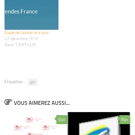
gestion de l’assistance aux
utilisateurs. Source :
http://www.glpi-project.org/
Voici dans une petite
présentation non…
Étude de Gestion et e-lyco.
22 décembre 2015
Dans "L'ENT LILIE"
Étiquettes :
glpi
VOUS AIMEREZ AUSSI...
0
4