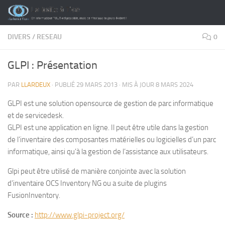
Skip to content
DIVERS
/
RESEAU
0
GLPI : Présentation
PAR
LLARDEUX
· PUBLIÉ
29 MARS 2013
· MIS À JOUR
8 MARS 2024
GLPI est une solution open­source de gestion de parc informatique
et de servicedesk.
GLPI est une application en ligne. Il peut être utile dans la gestion
de l’inventaire des composantes matérielles ou logicielles d’un parc
informatique, ainsi qu’à la gestion de l’assistance aux utilisateurs.
Glpi peut être utilisé de manière conjointe avec la solution
d’inventaire OCS Inventory NG ou a suite de plugins
FusionInventory.
Source :
http://www.glpi-project.org/