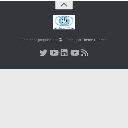
Fièrement propulsé par
- Conçu par
Thème Hueman