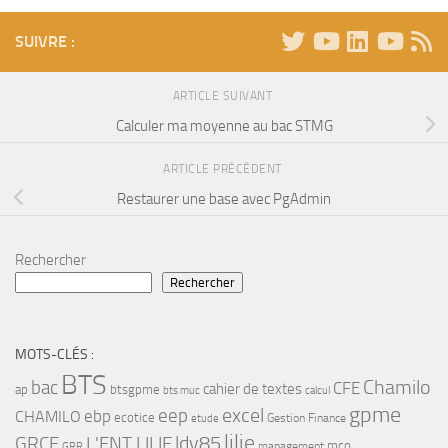
SUIVRE :
ARTICLE SUIVANT
Calculer ma moyenne au bac STMG
ARTICLE PRÉCÉDENT
Restaurer une base avec PgAdmin
Rechercher
Rechercher
MOTS-CLÉS :
BTS
bac
Chamilo
CFE
cahier de textes
ap
btsgpme
bts muc
calcul
gpme
eep
excel
ebp
CHAMILO
ecotice
Gestion Finance
etude
lilie
ldv85
GRCF
L'ENT LILIE
mco
management
GRR