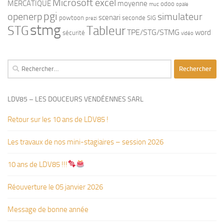
Microsoft excel
MERCATIQUE
moyenne
odoo
muc
opale
pgi
openerp
simulateur
scenari
powtoon
seconde
SIG
prezi
stmg
STG
Tableur
TPE/STG/STMG
word
sécurité
vidéo
Rechercher :
LDV85 – LES DOUCEURS VENDÉENNES SARL
Retour sur les 10 ans de LDV85 !
Les travaux de nos mini-stagiaires – session 2026 ‍‍‍‍‍
10 ans de LDV85 !!!
Réouverture le 05 janvier 2026
Message de bonne année