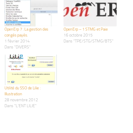
OpenErp 7 : La gestion des
OpenErp – 1 STMG et Paie
congés payés.
16 octobre 2015
1 février 2014
Dans "TPE/STG/STMG/BTS"
Dans "DIVERS"
Utilité du SSO de Lilie :
Illustration
28 novembre 2012
Dans "L'ENT LILIE"