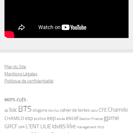
Plan du Site
Mentions Légales
Politique de confidentialité
MOTS-CLÉS :
BTS
bac
Chamilo
CFE
cahier de textes
ap
btsgpme
bts muc
calcul
gpme
eep
excel
ebp
CHAMILO
ecotice
Gestion Finance
etude
lilie
ldv85
GRCF
L'ENT LILIE
mco
management
GRR