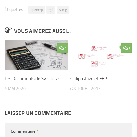
Étiquettes :
openerp
pgi
stmg
VOUS AIMEREZ AUSSI...
2
0
Les Documents de Synthèse
Publipostage et EEP
4 MAI 2020
5 OCTOBRE 2017
LAISSER UN COMMENTAIRE
Commentaire
*