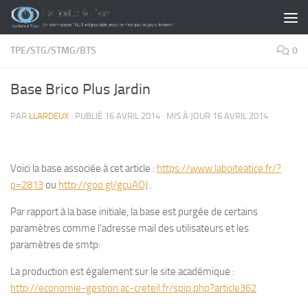
Skip to content
TPE/STG/STMG/BTS
0
Base Brico Plus Jardin
PAR
LLARDEUX
· PUBLIÉ
16 AVRIL 2014
· MIS À JOUR
16 AVRIL 2014
Voici la base associée à cet article :
https://www.laboiteatice.fr/?
p=2813
ou
http://goo.gl/gcuAOJ
.
Par rapport à la base initiale, la base est purgée de certains
paramètres comme l’adresse mail des utilisateurs et les
paramètres de smtp:
La production est également sur le site académique :
http://economie-gestion.ac-creteil.fr/spip.php?article362