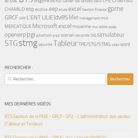
bac
Chamilo
CFE
cahier de textes
ap
btsgpme
bts muc
calcul
gpme
eep
excel
ebp
CHAMILO
ecotice
Gestion Finance
etude
lilie
ldv85
GRCF
L'ENT LILIE
mco
management
GRR
Microsoft excel
MERCATIQUE
moyenne
odoo
muc
opale
pgi
openerp
simulateur
scenari
powtoon
seconde
SIG
prezi
stmg
STG
Tableur
TPE/STG/STMG
word
sécurité
vidéo
RECHERCHER :
Rechercher :
MES DERNIÈRES VIDÉOS
BTS Gestion de la PME - GRCF- SP2 - L'administration des ventes
(Tableur et Texteur)
BTS Gestion de la PME - GRCF- A1- La loi de PARETO