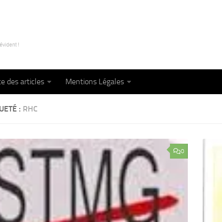
te des articles
Mentions Légales
UETÉ :
RHC
0