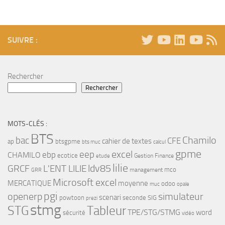
SUIVRE :
Rechercher
Rechercher
MOTS-CLÉS :
BTS
bac
Chamilo
CFE
cahier de textes
ap
btsgpme
bts muc
calcul
gpme
eep
excel
ebp
CHAMILO
ecotice
Gestion Finance
etude
lilie
ldv85
GRCF
L'ENT LILIE
mco
management
GRR
Microsoft excel
MERCATIQUE
moyenne
odoo
muc
opale
pgi
openerp
simulateur
scenari
powtoon
seconde
SIG
prezi
stmg
STG
Tableur
TPE/STG/STMG
word
sécurité
vidéo