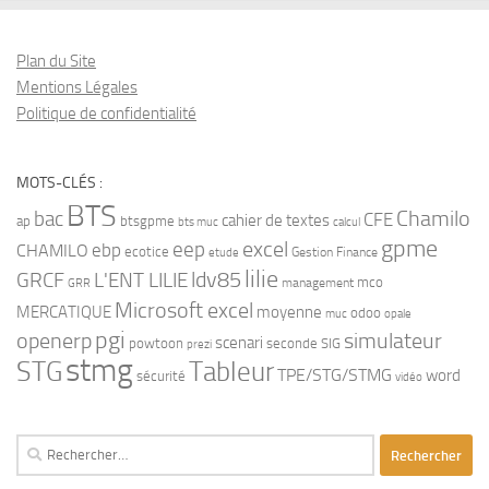
Plan du Site
Mentions Légales
Politique de confidentialité
MOTS-CLÉS :
BTS
bac
Chamilo
CFE
cahier de textes
ap
btsgpme
bts muc
calcul
gpme
eep
excel
ebp
CHAMILO
ecotice
Gestion Finance
etude
lilie
ldv85
GRCF
L'ENT LILIE
mco
management
GRR
Microsoft excel
MERCATIQUE
moyenne
odoo
muc
opale
pgi
openerp
simulateur
scenari
powtoon
seconde
SIG
prezi
stmg
STG
Tableur
TPE/STG/STMG
word
sécurité
vidéo
Rechercher :