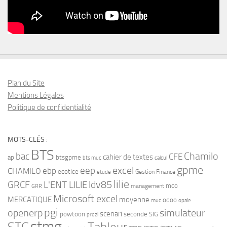
Plan du Site
Mentions Légales
Politique de confidentialité
MOTS-CLÉS :
BTS
bac
Chamilo
CFE
cahier de textes
ap
btsgpme
bts muc
calcul
gpme
eep
excel
ebp
CHAMILO
ecotice
Gestion Finance
etude
lilie
ldv85
GRCF
L'ENT LILIE
mco
management
GRR
Microsoft excel
MERCATIQUE
moyenne
odoo
muc
opale
pgi
openerp
simulateur
scenari
powtoon
seconde
SIG
prezi
stmg