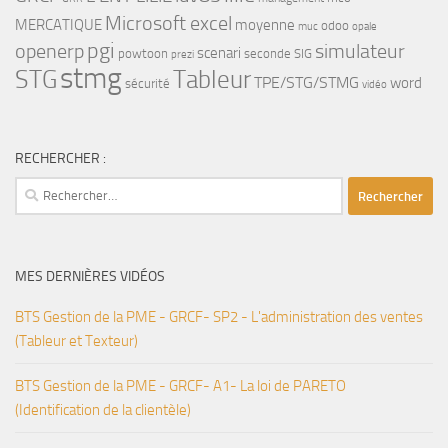
Microsoft excel
MERCATIQUE
moyenne
odoo
muc
opale
pgi
openerp
simulateur
scenari
powtoon
seconde
SIG
prezi
stmg
STG
Tableur
TPE/STG/STMG
word
sécurité
vidéo
RECHERCHER :
Rechercher :
MES DERNIÈRES VIDÉOS
BTS Gestion de la PME - GRCF- SP2 - L'administration des ventes
(Tableur et Texteur)
BTS Gestion de la PME - GRCF- A1- La loi de PARETO
(Identification de la clientèle)