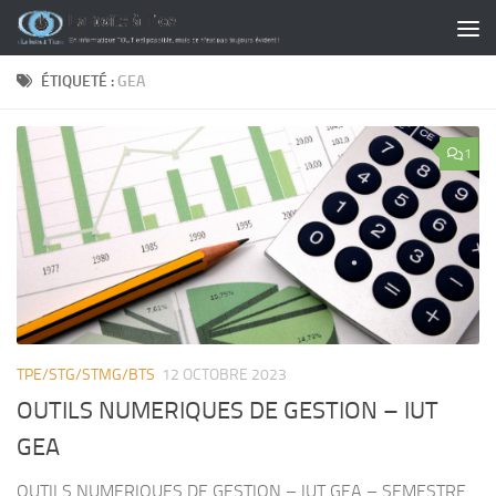
Skip to content
ÉTIQUETÉ :
GEA
1
TPE/STG/STMG/BTS
12 OCTOBRE 2023
OUTILS NUMERIQUES DE GESTION – IUT
GEA
OUTILS NUMERIQUES DE GESTION – IUT GEA – SEMESTRE