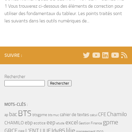
1 Vous trouverez ci-dessous des éléments de correction pour
utiliser des fondamentaux du tableur. Les points traités sont
les suivants dans les outils numériques de...
SUIVRE :
Rechercher
Rechercher
MOTS-CLÉS :
BTS
bac
Chamilo
CFE
cahier de textes
ap
btsgpme
bts muc
calcul
gpme
eep
excel
ebp
CHAMILO
ecotice
Gestion Finance
etude
lilie
ldv85
GRCF
L'ENT LILIE
mco
management
GRR