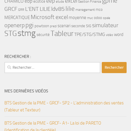
gpme
eep
excel
ebp
CHAMILO
ecotice
Gestion Finance
etude
lilie
ldv85
GRCF
L'ENT LILIE
mco
management
GRR
Microsoft excel
MERCATIQUE
moyenne
odoo
muc
opale
pgi
openerp
simulateur
scenari
powtoon
seconde
SIG
prezi
stmg
STG
Tableur
TPE/STG/STMG
word
sécurité
vidéo
RECHERCHER :
Rechercher :
MES DERNIÈRES VIDÉOS
BTS Gestion de la PME - GRCF- SP2 - L'administration des ventes
(Tableur et Texteur)
BTS Gestion de la PME - GRCF- A1- La loi de PARETO
(Identification de la clientèle)