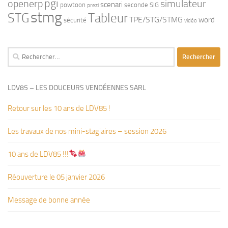
pgi
openerp
simulateur
scenari
powtoon
seconde
SIG
prezi
stmg
STG
Tableur
TPE/STG/STMG
word
sécurité
vidéo
Rechercher :
LDV85 – LES DOUCEURS VENDÉENNES SARL
Retour sur les 10 ans de LDV85 !
Les travaux de nos mini-stagiaires – session 2026 ‍‍‍‍‍
10 ans de LDV85 !!!
Réouverture le 05 janvier 2026
Message de bonne année