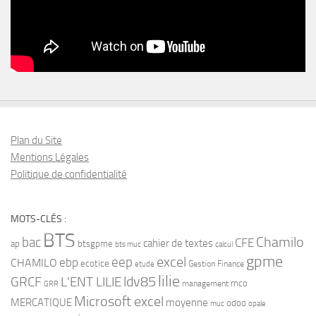
Plan du Site
Mentions Légales
Politique de confidentialité
MOTS-CLÉS :
BTS
bac
Chamilo
CFE
cahier de textes
ap
btsgpme
bts muc
calcul
gpme
eep
excel
ebp
CHAMILO
ecotice
Gestion Finance
etude
lilie
ldv85
GRCF
L'ENT LILIE
mco
management
GRR
Microsoft excel
MERCATIQUE
moyenne
odoo
muc
opale