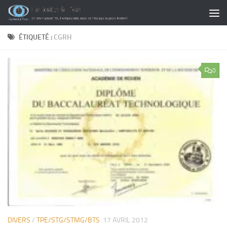
Skip to content
ÉTIQUETÉ :
CGRH
0
DIVERS
/
TPE/STG/STMG/BTS
17 AVRIL 2012