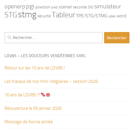
pgi
openerp
simulateur
scenari
powtoon
seconde
SIG
prezi
stmg
STG
Tableur
TPE/STG/STMG
word
sécurité
vidéo
Rechercher :
LDV85 – LES DOUCEURS VENDÉENNES SARL
Retour sur les 10 ans de LDV85 !
Les travaux de nos mini-stagiaires – session 2026 ‍‍‍‍‍
10 ans de LDV85 !!!
Réouverture le 05 janvier 2026
Message de bonne année