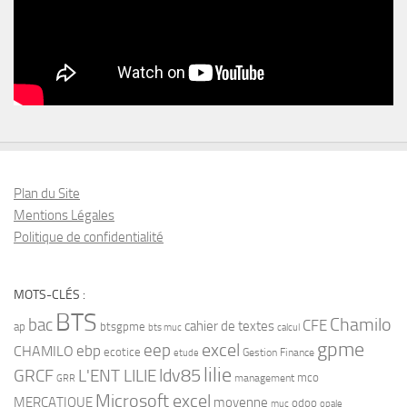
Plan du Site
Mentions Légales
Politique de confidentialité
MOTS-CLÉS :
BTS
bac
Chamilo
CFE
cahier de textes
ap
btsgpme
bts muc
calcul
gpme
eep
excel
ebp
CHAMILO
ecotice
Gestion Finance
etude
lilie
ldv85
GRCF
L'ENT LILIE
mco
management
GRR
Microsoft excel
MERCATIQUE
moyenne
odoo
muc
opale