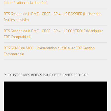
(Identification de la clientèle)
BTS Gestion de la PME - GRCF - SP 4 - LE DOSSIER (Utiliser des
feuilles de style)
BTS Gestion de la PME - GRCF - SP 4 - LE CONTROLE (Manipuler
EBP Comptabilité)
BTS GPME ou MCO - Présentation du SIC avec EBP Gestion
Commerciale
PLAYLIST DE MES VIDÉOS POUR CETTE ANNÉE SCOLAIRE