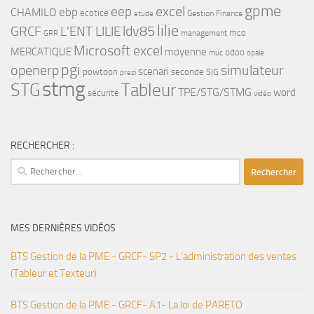
gpme
eep
excel
ebp
CHAMILO
ecotice
Gestion Finance
etude
lilie
ldv85
GRCF
L'ENT LILIE
mco
management
GRR
Microsoft excel
MERCATIQUE
moyenne
odoo
muc
opale
pgi
openerp
simulateur
scenari
powtoon
seconde
SIG
prezi
stmg
STG
Tableur
TPE/STG/STMG
word
sécurité
vidéo
RECHERCHER :
Rechercher :
MES DERNIÈRES VIDÉOS
BTS Gestion de la PME - GRCF- SP2 - L'administration des ventes
(Tableur et Texteur)
BTS Gestion de la PME - GRCF- A1- La loi de PARETO