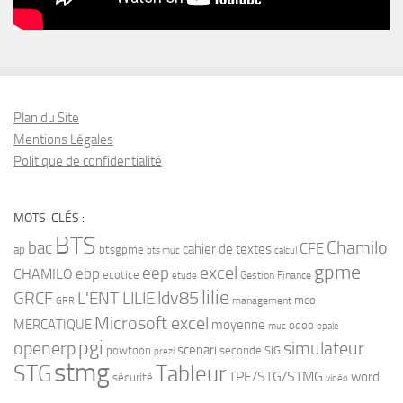
Plan du Site
Mentions Légales
Politique de confidentialité
MOTS-CLÉS :
BTS
bac
Chamilo
CFE
cahier de textes
ap
btsgpme
bts muc
calcul
gpme
eep
excel
ebp
CHAMILO
ecotice
Gestion Finance
etude
lilie
ldv85
GRCF
L'ENT LILIE
mco
management
GRR
Microsoft excel
MERCATIQUE
moyenne
odoo
muc
opale
pgi
openerp
simulateur
scenari
powtoon
seconde
SIG
prezi
stmg
STG
Tableur
TPE/STG/STMG
word
sécurité
vidéo