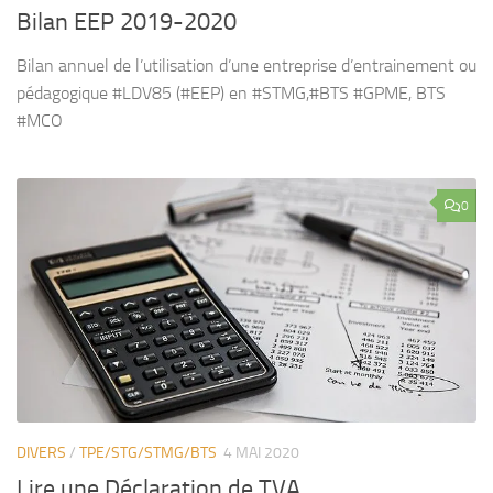
Bilan EEP 2019-2020
Bilan annuel de l’utilisation d’une entreprise d’entrainement ou
pédagogique #LDV85 (#EEP) en #STMG,#BTS #GPME, BTS
#MCO
0
DIVERS
/
TPE/STG/STMG/BTS
4 MAI 2020
Lire une Déclaration de TVA