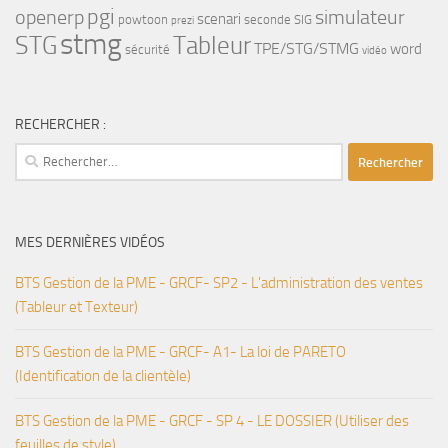
pgi
openerp
simulateur
scenari
powtoon
seconde
SIG
prezi
stmg
STG
Tableur
TPE/STG/STMG
word
sécurité
vidéo
RECHERCHER :
Rechercher :
MES DERNIÈRES VIDÉOS
BTS Gestion de la PME - GRCF- SP2 - L'administration des ventes
(Tableur et Texteur)
BTS Gestion de la PME - GRCF- A1- La loi de PARETO
(Identification de la clientèle)
BTS Gestion de la PME - GRCF - SP 4 - LE DOSSIER (Utiliser des
feuilles de style)