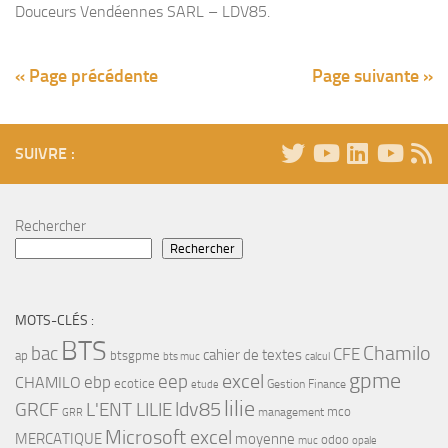
Douceurs Vendéennes SARL – LDV85.
« Page précédente
Page suivante »
SUIVRE :
Rechercher
Rechercher
MOTS-CLÉS :
BTS
bac
Chamilo
CFE
cahier de textes
ap
btsgpme
bts muc
calcul
gpme
eep
excel
ebp
CHAMILO
ecotice
Gestion Finance
etude
lilie
ldv85
GRCF
L'ENT LILIE
mco
management
GRR
Microsoft excel
MERCATIQUE
moyenne
odoo
muc
opale