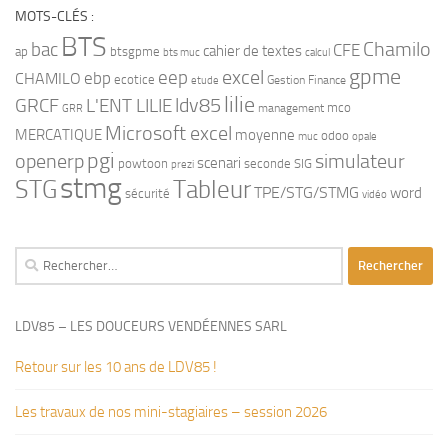
MOTS-CLÉS :
BTS
bac
Chamilo
CFE
cahier de textes
ap
btsgpme
bts muc
calcul
gpme
eep
excel
ebp
CHAMILO
ecotice
Gestion Finance
etude
lilie
ldv85
GRCF
L'ENT LILIE
mco
management
GRR
Microsoft excel
MERCATIQUE
moyenne
odoo
muc
opale
pgi
openerp
simulateur
scenari
powtoon
seconde
SIG
prezi
stmg
STG
Tableur
TPE/STG/STMG
word
sécurité
vidéo
Rechercher :
LDV85 – LES DOUCEURS VENDÉENNES SARL
Retour sur les 10 ans de LDV85 !
Les travaux de nos mini-stagiaires – session 2026 ‍‍‍‍‍