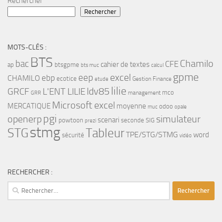
Rechercher
Rechercher
MOTS-CLÉS :
BTS
bac
Chamilo
CFE
cahier de textes
ap
btsgpme
bts muc
calcul
gpme
eep
excel
ebp
CHAMILO
ecotice
Gestion Finance
etude
lilie
ldv85
GRCF
L'ENT LILIE
mco
management
GRR
Microsoft excel
MERCATIQUE
moyenne
odoo
muc
opale
pgi
openerp
simulateur
scenari
powtoon
seconde
SIG
prezi
stmg
STG
Tableur
TPE/STG/STMG
word
sécurité
vidéo
RECHERCHER :
Rechercher :