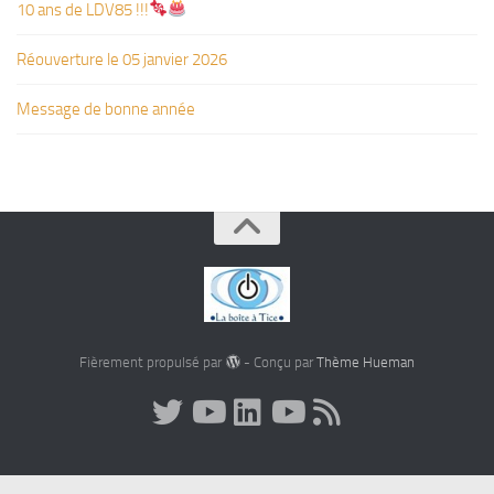
10 ans de LDV85 !!!
Réouverture le 05 janvier 2026
Message de bonne année
Fièrement propulsé par
- Conçu par
Thème Hueman