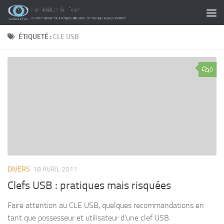
Skip to content
ÉTIQUETÉ :
CLE USB
0
DIVERS
18 AVRIL 2011
Clefs USB : pratiques mais risquées
Faire attention au CLE USB, quelques recommandations en
tant que possesseur et utilisateur d’une clef USB.