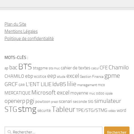
Plan du Site
Mentions Légales
Politique de confidentialité
MOTS-CLÉS :
BTS
bac
Chamilo
CFE
cahier de textes
ap
btsgpme
bts muc
calcul
gpme
eep
excel
ebp
CHAMILO
ecotice
Gestion Finance
etude
lilie
ldv85
GRCF
L'ENT LILIE
mco
management
GRR
Microsoft excel
MERCATIQUE
moyenne
odoo
muc
opale
pgi
openerp
simulateur
scenari
powtoon
seconde
SIG
prezi
stmg
STG
Tableur
TPE/STG/STMG
word
sécurité
vidéo
Rechercher :