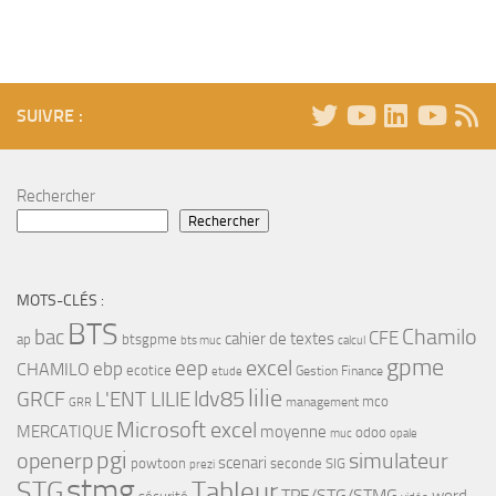
SUIVRE :
Rechercher
Rechercher
MOTS-CLÉS :
BTS
bac
Chamilo
CFE
cahier de textes
ap
btsgpme
bts muc
calcul
gpme
eep
excel
ebp
CHAMILO
ecotice
Gestion Finance
etude
lilie
ldv85
GRCF
L'ENT LILIE
mco
management
GRR
Microsoft excel
MERCATIQUE
moyenne
odoo
muc
opale
pgi
openerp
simulateur
scenari
powtoon
seconde
SIG
prezi
stmg
STG
Tableur
TPE/STG/STMG